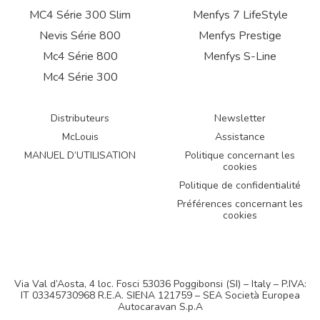
MC4 Série 300 Slim
Menfys 7 LifeStyle
Nevis Série 800
Menfys Prestige
Mc4 Série 800
Menfys S-Line
Mc4 Série 300
Distributeurs
Newsletter
McLouis
Assistance
MANUEL D’UTILISATION
Politique concernant les
cookies
Politique de confidentialité
Préférences concernant les
cookies
Via Val d’Aosta, 4 loc. Fosci 53036 Poggibonsi (SI) – Italy – P.IVA:
IT 03345730968 R.E.A. SIENA 121759 – SEA Società Europea
Autocaravan S.p.A