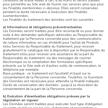
conditions de licéité visées à l’art. 6 du RGPD et seront traitées
pour permettre au Site web de fournir ses services ainsi que pour
les Finalités mentionnées ci-dessous. Elles seront conservées
pendant la durée nécessaire à l’exécution des Finalités
susmentionnées.
Les Finalités du traitement des données sont les suivantes :
a) Informations et obligations précontractuelles
Les Données seront traitées pour être recontacté ou pour donner
suite à des demandes spécifiques adressées au Responsable du
traitement par la Personne concernée pour des communications
de nature informative, en cas d’intérêt pour l’achat de Produits
et/ou Services du Responsable du traitement, pour recevoir
gratuitement le catalogue mis à disposition par le Responsable du
traitement et/ou pour recevoir une assistance de la part du
Responsable du traitement, via des messages de courrier
électronique ou la compilation des formulaires spécifiques
présents sur le Site web et d’autres outils de communication, le
téléphone par exemple.
Base juridique : ce traitement est facultatif et basé sur le
consentement de la Personne concernée. Toutefois, la fourniture
des Données est nécessaire pour atteindre la finalité indiquée.
Durée de conservation des données : jusqu’à la révocation du
consentement de la part de la Personne concernée.
b) Exécution d’éventuelles obligations prévues par la
législation en vigueur
Les Données seront traitées pour exécuter tout type d’obligation
couverte et prévue par les lois, règlements et prescriptions y