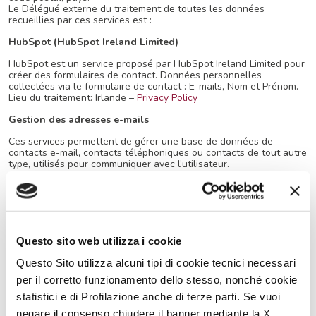
Le Délégué externe du traitement de toutes les données
recueillies par ces services est :
HubSpot (HubSpot Ireland Limited)
HubSpot est un service proposé par HubSpot Ireland Limited pour
créer des formulaires de contact. Données personnelles
collectées via le formulaire de contact : E-mails, Nom et Prénom.
Lieu du traitement: Irlande –
Privacy Policy
Gestion des adresses e-mails
Ces services permettent de gérer une base de données de
contacts e-mail, contacts téléphoniques ou contacts de tout autre
type, utilisés pour communiquer avec l’utilisateur.
Ces services pourraient également permettre de recueillir des
données relatives à la date et à l’heure de visualisation des
messages de la part de l’utilisateur, de même que l’interaction de
l’utilisateur avec ceux-ci, comme les informations sur les clics de
liens insérés dans les messages.
Questo sito web utilizza i cookie
Newsletter
Questo Sito utilizza alcuni tipi di cookie tecnici necessari
Lorsque l’utilisateur s’inscrit à la mailing list ou à la newsletter,
per il corretto funzionamento dello stesso, nonché cookie
son adresse e-mail est automatiquement insérée dans une liste
statistici e di Profilazione anche di terze parti. Se vuoi
de contacts auxquels pourront être transmis des e-mails
contenant des informations, éventuellement de nature
negare il consenso chiudere il banner mediante la X