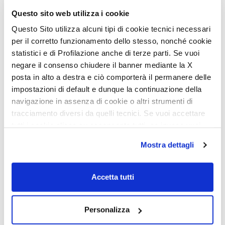
Questo sito web utilizza i cookie
Questo Sito utilizza alcuni tipi di cookie tecnici necessari
per il corretto funzionamento dello stesso, nonché cookie
statistici e di Profilazione anche di terze parti. Se vuoi
negare il consenso chiudere il banner mediante la X
posta in alto a destra e ciò comporterà il permanere delle
impostazioni di default e dunque la continuazione della
navigazione in assenza di cookie o altri strumenti di
tracciamento diversi da quelli tecnici. Se vuoi accettare
Bien-être et esthétique
tutti i cookie clicca su acconsento tutti, se invece vuoi
autonomamente selezionare i cookie da accettare clicca
Mostra dettagli
La salle de bains a été conçue pour être pratiques et confortables
su acconsento selezionati. Se vuoi saperne di più clicca
lors de chaque trajet. Le grand placard avec miroir vous permet
qui. Cliccando sul tasto "Acconsento" permetti l'utilizzo
d’exploiter au maximum l’espace disponible et de garder la pièce
bien rangée à tout moment. Le rangement apparent sur toute la
dei cookie.
Accetta tutti
longueur, avec porte-brosse à dents intégré, ajoute encore à la
fonctionnalité de la salle de bains.
Personalizza