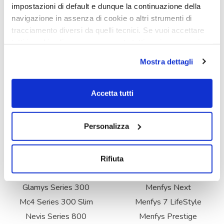
impostazioni di default e dunque la continuazione della
navigazione in assenza di cookie o altri strumenti di
tracciamento diversi da quelli tecnici. Se vuoi accettare
tutti i cookie clicca su acconsento tutti, se invece vuoi
autonomamente selezionare i cookie da accettare clicca
Mostra dettagli
su acconsento selezionati. Se vuoi saperne di più clicca
qui. Cliccando sul tasto "Acconsento" permetti l'utilizzo
dei cookie.
Accetta tutti
Personalizza
Rifiuta
Glamys Series 300
Menfys Next
Mc4 Series 300 Slim
Menfys 7 LifeStyle
Nevis Series 800
Menfys Prestige