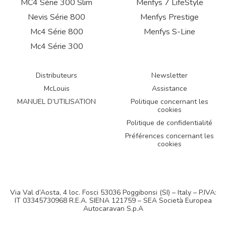
MC4 Série 300 Slim
Menfys 7 LifeStyle
Nevis Série 800
Menfys Prestige
Mc4 Série 800
Menfys S-Line
Mc4 Série 300
Distributeurs
Newsletter
McLouis
Assistance
MANUEL D’UTILISATION
Politique concernant les
cookies
Politique de confidentialité
Préférences concernant les
cookies
Via Val d’Aosta, 4 loc. Fosci 53036 Poggibonsi (SI) – Italy – P.IVA:
IT 03345730968 R.E.A. SIENA 121759 – SEA Società Europea
Autocaravan S.p.A