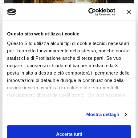
Questo sito web utilizza i cookie
Questo Sito utilizza alcuni tipi di cookie tecnici necessari
per il corretto funzionamento dello stesso, nonché cookie
statistici e di Profilazione anche di terze parti. Se vuoi
Le camping-car adapté à vos
negare il consenso chiudere il banner mediante la X
posta in alto a destra e ciò comporterà il permanere delle
souhaits
impostazioni di default e dunque la continuazione della
navigazione in assenza di cookie o altri strumenti di
Un large éventail de solutions pour personnaliser votre McLouis
selon vos préférences. Dédié à ceux qui aiment le plein air, qui ne
tracciamento diversi da quelli tecnici. Se vuoi accettare
renoncent pas aux vacances d’hiver, qui veulent un camping-car
tutti i cookie clicca su acconsento tutti, se invece vuoi
équipé de tout le confort.
À vous de choisir.
autonomamente selezionare i cookie da accettare clicca
Mostra dettagli
su acconsento selezionati. Se vuoi saperne di più clicca
Découvrez les packs
qui. Cliccando sul tasto "Acconsento" permetti l'utilizzo
dei cookie.
Accetta tutti