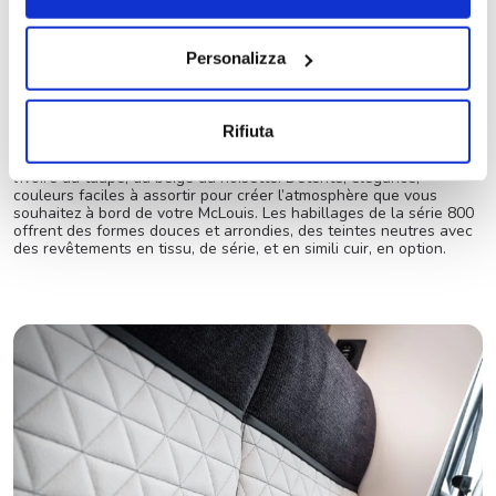
Personalizza
Choisissez votre style,
personnalisez l’intérieur
Rifiuta
Les tissus de la gamme McLouis s’inspirent de tons naturels, de
l’ivoire au taupe, du beige au noisette. Détente, élégance,
couleurs faciles à assortir pour créer l’atmosphère que vous
souhaitez à bord de votre McLouis. Les habillages de la série 800
offrent des formes douces et arrondies, des teintes neutres avec
des revêtements en tissu, de série, et en simili cuir, en option.