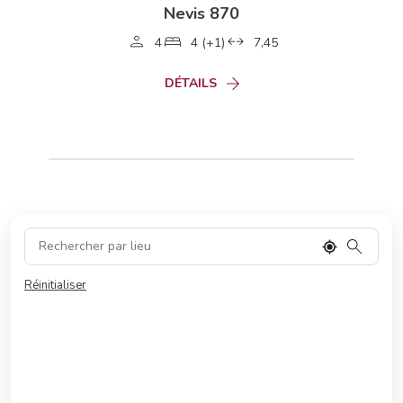
Nevis 870
4
4 (+1)
7,45
DÉTAILS
Réinitialiser