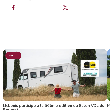
salon
McLouis participe à la 56ème édition du Salon VDL du
M
Bourget