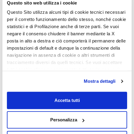
YEARLING 89 RENAULT
Questo sito web utilizza i cookie
Questo Sito utilizza alcuni tipi di cookie tecnici necessari
YEARLING 83 RENAULT
per il corretto funzionamento dello stesso, nonché cookie
statistici e di Profilazione anche di terze parti. Se vuoi
negare il consenso chiudere il banner mediante la X
posta in alto a destra e ciò comporterà il permanere delle
INTEGRAUX SÉRIE 800
impostazioni di default e dunque la continuazione della
navigazione in assenza di cookie o altri strumenti di
tracciamento diversi da quelli tecnici. Se vuoi accettare
NEVIS 873
tutti i cookie clicca su acconsento tutti, se invece vuoi
autonomamente selezionare i cookie da accettare clicca
Mostra dettagli
NEVIS 881
su acconsento selezionati. Se vuoi saperne di più clicca
qui. Cliccando sul tasto "Acconsento" permetti l'utilizzo
NEVIS 879
dei cookie.
Accetta tutti
Personalizza
FOURGONS