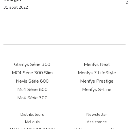
2
31 août 2022
Glamys Série 300
Menfys Next
MC4 Série 300 Slim
Menfys 7 LifeStyle
Nevis Série 800
Menfys Prestige
Mc4 Série 800
Menfys S-Line
Mc4 Série 300
Distributeurs
Newsletter
McLouis
Assistance