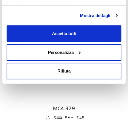
tutti i cookie clicca su acconsento tutti, se invece vuoi
DÉTAILS
autonomamente selezionare i cookie da accettare clicca
Mostra dettagli
su acconsento selezionati. Se vuoi saperne di più clicca
qui. Cliccando sul tasto "Acconsento" permetti l'utilizzo
dei cookie.
Accetta tutti
Personalizza
Rifiuta
MC4 379
5
5
7,45