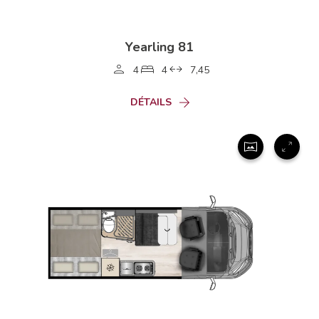
Yearling 81
4
4
7,45
DÉTAILS