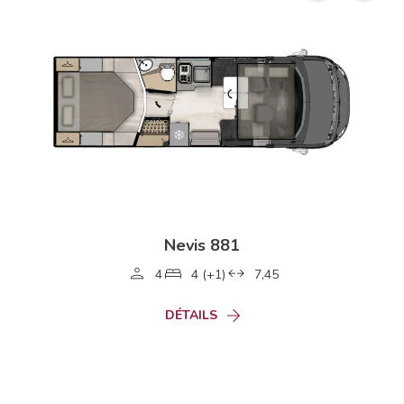
Nevis 881
4
4 (+1)
7,45
DÉTAILS