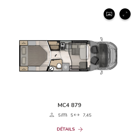
MC4 879
5
5
7,45
DÉTAILS