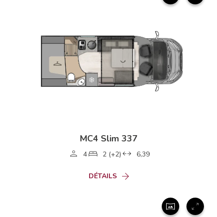
MC4 Slim 337
4
2 (+2)
6,39
DÉTAILS