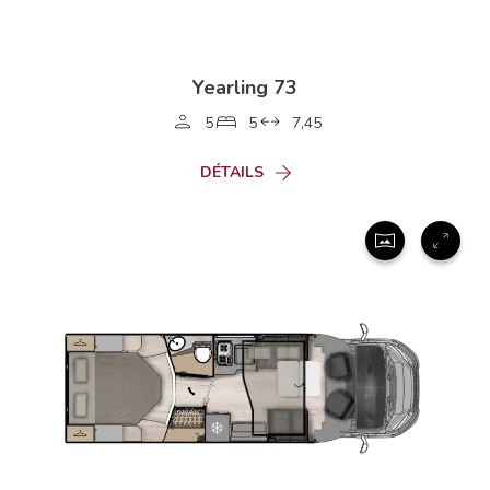
Yearling 73
5
5
7,45
DÉTAILS