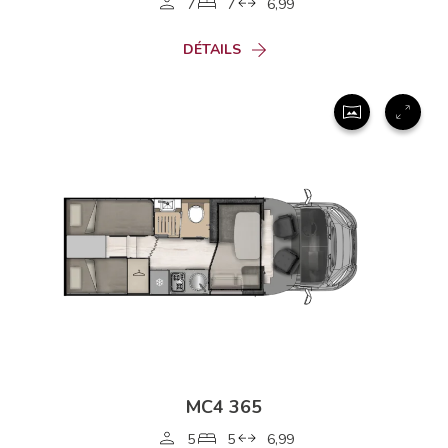
7
7
6,99
DÉTAILS
MC4 365
5
5
6,99