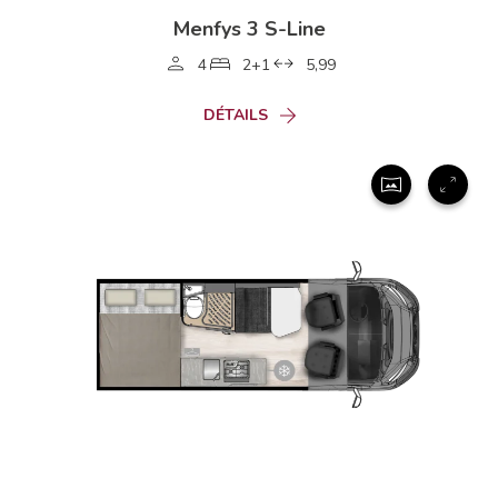
Menfys 3 S-Line
4
2+1
5,99
DÉTAILS