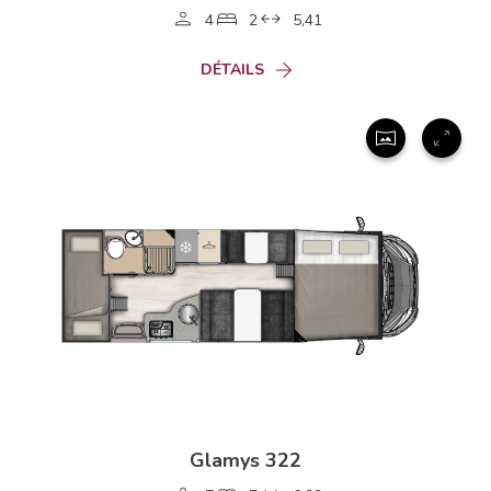
4
2
5,41
DÉTAILS
Glamys 322