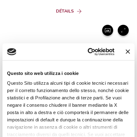
DÉTAILS
Questo sito web utilizza i cookie
Questo Sito utilizza alcuni tipi di cookie tecnici necessari
per il corretto funzionamento dello stesso, nonché cookie
statistici e di Profilazione anche di terze parti. Se vuoi
negare il consenso chiudere il banner mediante la X
posta in alto a destra e ciò comporterà il permanere delle
MC4 373
impostazioni di default e dunque la continuazione della
navigazione in assenza di cookie o altri strumenti di
5
5
7,45
tracciamento diversi da quelli tecnici. Se vuoi accettare