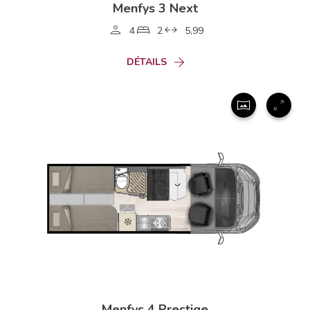
Menfys 3 Next
4
2
5,99
DÉTAILS
Menfys 4 Prestige