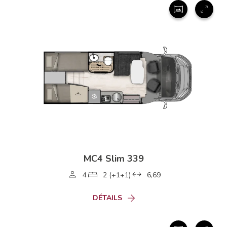
MC4 Slim 339
4
2 (+1+1)
6,69
DÉTAILS