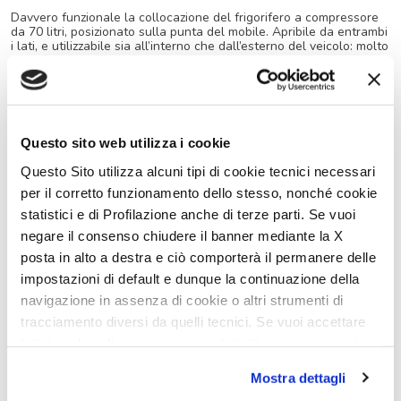
Davvero funzionale la collocazione del frigorifero a compressore
da 70 litri, posizionato sulla punta del mobile. Apribile da entrambi
i lati, e utilizzabile sia all’interno che dall’esterno del veicolo: molto
pratico se si sposta il tavolo all’esterno per mangiare all’aperto.
La toilette è progettata per regalare comfort e funzionalità
in
uno spazio ridotto. È suddivisa in due ambienti.
Questo sito web utilizza i cookie
Questo Sito utilizza alcuni tipi di cookie tecnici necessari
– sulla sinistra il wc con tazza orientabile, il lavabo sormontato da
per il corretto funzionamento dello stesso, nonché cookie
un pensile e la finestra apribile;
statistici e di Profilazione anche di terze parti. Se vuoi
-la parte destra interamente dedicata alla doccia è separata da
negare il consenso chiudere il banner mediante la X
una tenda con magneti. È rimovibile e dopo averla usata puoi
stenderla fuori ad asciugare.
posta in alto a destra e ciò comporterà il permanere delle
impostazioni di default e dunque la continuazione della
navigazione in assenza di cookie o altri strumenti di
Il box doccia è dotato di piatto ribassato, erogatore posto su
tracciamento diversi da quelli tecnici. Se vuoi accettare
un’asta con meccanismo sali-scendi e vano portaoggetti.
tutti i cookie clicca su acconsento tutti, se invece vuoi
autonomamente selezionare i cookie da accettare clicca
Mostra dettagli
Spazio e comfort. La zona notte dei van Menfys offre letti di grandi
su acconsento selezionati. Se vuoi saperne di più clicca
dimensioni con materassi ergonomici anti-acaro. Lo spazio di