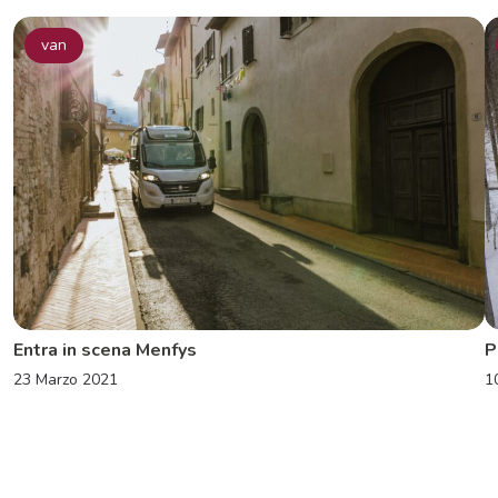
van
Entra in scena Menfys
P
23 Marzo 2021
1