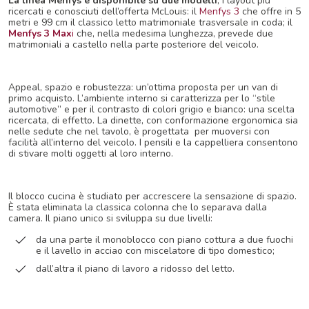
La linea Menfys è disponibile su due modelli
, i layout più
ricercati e conosciuti dell’offerta McLouis: il
Menfys 3
che offre in 5
metri e 99 cm il classico letto matrimoniale trasversale in coda; il
Menfys 3 Max
i
che, nella medesima lunghezza, prevede due
matrimoniali a castello nella parte posteriore del veicolo.
Appeal, spazio e robustezza: un’ottima proposta per un van di
primo acquisto. L’ambiente interno si caratterizza per lo “stile
automotive” e per il contrasto di colori grigio e bianco: una scelta
ricercata, di effetto. La dinette, con conformazione ergonomica sia
nelle sedute che nel tavolo, è progettata per muoversi con
facilità all’interno del veicolo. I pensili e la cappelliera consentono
di stivare molti oggetti al loro interno.
Il blocco cucina è studiato per accrescere la sensazione di spazio.
È stata eliminata la classica colonna che lo separava dalla
camera. Il piano unico si sviluppa su due livelli:
da una parte il monoblocco con piano cottura a due fuochi
e il lavello in acciao con miscelatore di tipo domestico;
dall’altra il piano di lavoro a ridosso del letto.