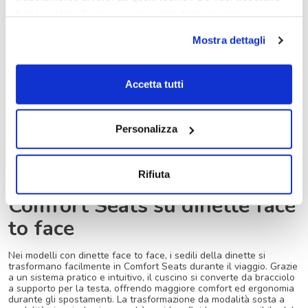
tutti i cookie clicca su acconsento tutti, se invece vuoi
autonomamente selezionare i cookie da accettare clicca
Mostra dettagli
su acconsento selezionati. Se vuoi saperne di più clicca
qui. Cliccando sul tasto "Acconsento" permetti l'utilizzo
dei cookie.
Accetta tutti
Personalizza
Rifiuta
Comfort Seats su dinette face
to face
Nei modelli con dinette face to face, i sedili della dinette si
trasformano facilmente in Comfort Seats durante il viaggio. Grazie
a un sistema pratico e intuitivo, il cuscino si converte da bracciolo
a supporto per la testa, offrendo maggiore comfort ed ergonomia
durante gli spostamenti. La trasformazione da modalità sosta a