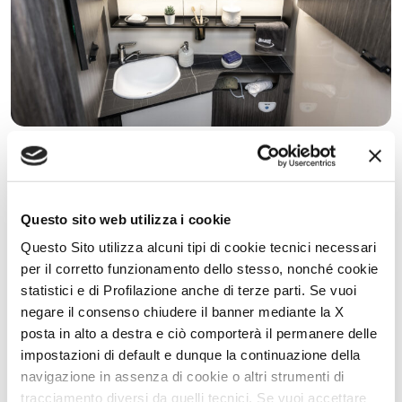
Benessere ed estetica
La toilette è progettata per offrire praticità e comfort durante ogni
viaggio. Il grande armadietto a specchio consente di sfruttare al
meglio lo spazio disponibile, mantenendo l’ambiente sempre
Questo sito web utilizza i cookie
ordinato. Il portaoggetti a vista a tutta lunghezza, con
portaspazzolino integrato, aggiunge ulteriore funzionalità.
Questo Sito utilizza alcuni tipi di cookie tecnici necessari
per il corretto funzionamento dello stesso, nonché cookie
statistici e di Profilazione anche di terze parti. Se vuoi
negare il consenso chiudere il banner mediante la X
posta in alto a destra e ciò comporterà il permanere delle
impostazioni di default e dunque la continuazione della
navigazione in assenza di cookie o altri strumenti di
tracciamento diversi da quelli tecnici. Se vuoi accettare