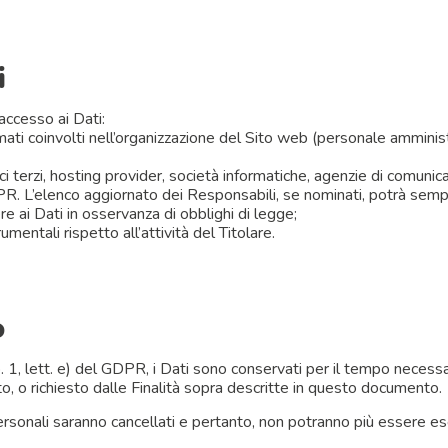
i
 accesso ai Dati:
mati coinvolti nell’organizzazione del Sito web (personale amminist
nici terzi, hosting provider, società informatiche, agenzie di comun
R. L’elenco aggiornato dei Responsabili, se nominati, potrà sempr
e ai Dati in osservanza di obblighi di legge;
entali rispetto all’attività del Titolare.
o
 1, lett. e) del GDPR, i Dati sono conservati per il tempo necessar
to, o richiesto dalle Finalità sopra descritte in questo documento.
sonali saranno cancellati e pertanto, non potranno più essere eserci