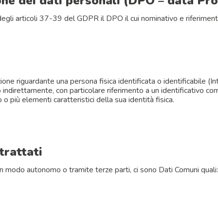
ne dei dati personali (DPO – data Pro
degli articoli 37-39 del GDPR il DPO il cui nominativo e riferiment
ne riguardante una persona fisica identificata o identificabile (In
 indirettamente, con particolare riferimento a un identificativo com
o o più elementi caratteristici della sua identità fisica.
trattati
 in modo autonomo o tramite terze parti, ci sono Dati Comuni quali: