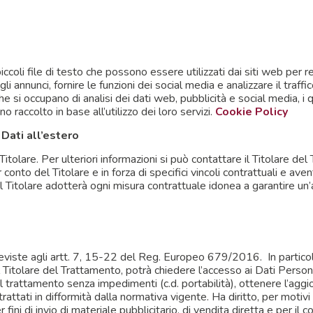
ccoli file di testo che possono essere utilizzati dai siti web per r
li annunci, fornire le funzioni dei social media e analizzare il traffi
e che si occupano di analisi dei dati web, pubblicità e social media,
o raccolto in base all’utilizzo dei loro servizi.
Cookie Policy
Dati all’estero
itolare. Per ulteriori informazioni si può contattare il Titolare de
r conto del Titolare e in forza di specifici vincoli contrattuali e 
E, il Titolare adotterà ogni misura contrattuale idonea a garantire u
previste agli artt. 7, 15-22 del Reg. Europeo 679/2016. In particola
Titolare del Trattamento, potrà chiedere l’accesso ai Dati Personali,
l trattamento senza impedimenti (c.d. portabilità), ottenere l’aggi
 trattati in difformità dalla normativa vigente. Ha diritto, per motiv
ini di invio di materiale pubblicitario, di vendita diretta e per il