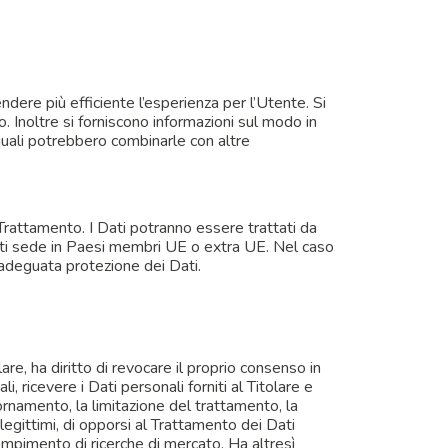
endere più efficiente l’esperienza per l’Utente. Si
co. Inoltre si forniscono informazioni sul modo in
 i quali potrebbero combinarle con altre
l Trattamento. I Dati potranno essere trattati da
aventi sede in Paesi membri UE o extra UE. Nel caso
n’adeguata protezione dei Dati.
re, ha diritto di revocare il proprio consenso in
 ricevere i Dati personali forniti al Titolare e
ornamento, la limitazione del trattamento, la
i legittimi, di opporsi al Trattamento dei Dati
 compimento di ricerche di mercato. Ha altresì