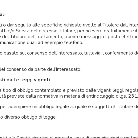
ali
ti o dar seguito alle specifiche richieste rivolte al Titolare dall’In
otti e/o Servizi dello stesso Titolare, per ricevere gratuitamente 
 del Titolare del Trattamento, tramite messaggi di posta elettro
comunicazione quali ad esempio telefono.
e basato sul consenso dell’Interessato, tuttavia il conferimento d
 del consenso da parte dell’Interessato.
ti dalle leggi vigenti
 tipo di obbligo contemplato e previsto dalle vigenti leggi, regol
nalità previste dalla normativa in materia di antiriciclaggio d.lgs.
er adempiere un obbligo legale al quale è soggetto il Titolare d
i o diverso obbligo di legge.