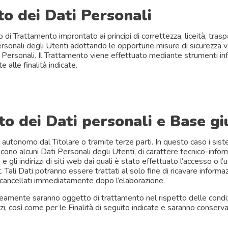
o dei Dati Personali
o di Trattamento improntato ai principi di correttezza, liceità, trasp
 Personali degli Utenti adottando le opportune misure di sicurezza v
i Personali. Il Trattamento viene effettuato mediante strumenti inf
 alle finalità indicate.
to dei Dati personali e Base gi
 autonomo dal Titolare o tramite terze parti. In questo caso i sis
o alcuni Dati Personali degli Utenti, di carattere tecnico-informati
e gli indirizzi di siti web dai quali è stato effettuato l’accesso o l’u
Tali Dati potranno essere trattati al solo fine di ricavare informaz
 cancellati immediatamente dopo l’elaborazione.
aneamente saranno oggetto di trattamento nel rispetto delle condizi
vizi, così come per le Finalità di seguito indicate e saranno conse