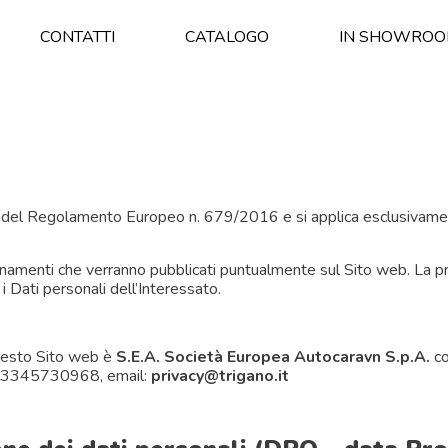
CONTATTI
CATALOGO
IN SHOWRO
3 del Regolamento Europeo n. 679/2016 e si applica esclusivamente 
namenti che verranno pubblicati puntualmente sul Sito web. La pr
 i Dati personali dell’Interessato.
 questo Sito web è
S.E.A. Società Europea Autocaravn
S.p.A.
co
T 03345730968, email:
privacy@trigano.it