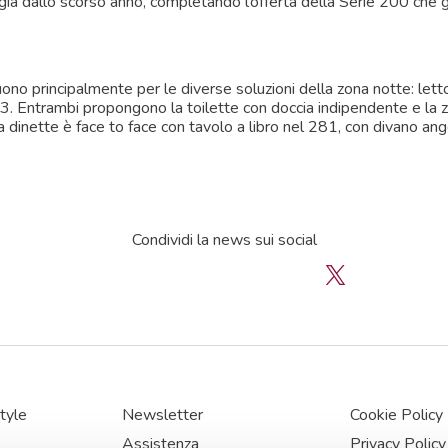
già dallo scorso anno, completando l’offerta della Serie 200 che gi
guono principalmente per le diverse soluzioni della zona notte: letto
73. Entrambi propongono la toilette con doccia indipendente e la 
 La dinette è face to face con tavolo a libro nel 281, con divano an
Condividi la news sui social
tyle
Newsletter
Cookie Policy
Assistenza
Privacy Policy