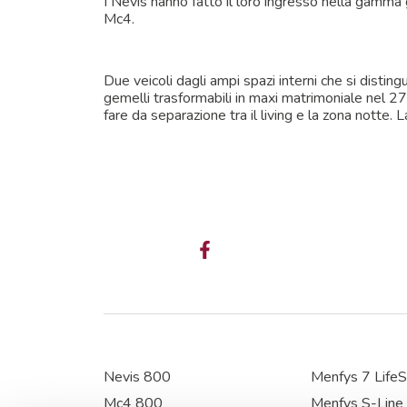
I Nevis hanno fatto il loro ingresso nella gamma 
Mc4.
Due veicoli dagli ampi spazi interni che si distin
gemelli trasformabili in maxi matrimoniale nel 2
fare da separazione tra il living e la zona notte.
Nevis 800
Menfys 7 LifeS
Mc4 800
Menfys S-Line