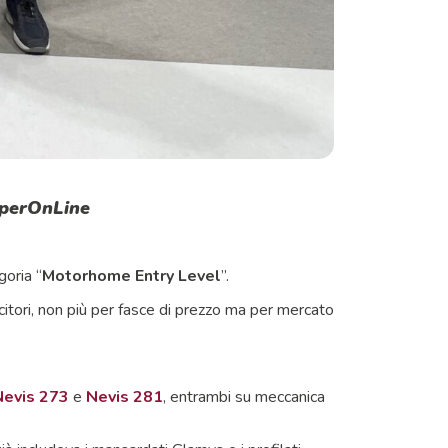
amperOnLine
goria “
Motorhome Entry Level
”.
citori, non più per fasce di prezzo ma per mercato
Nevis 273
e
Nevis 281
, entrambi su meccanica