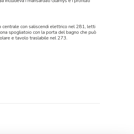
à includeva i mansardati Glamys e i profilati
 centrale con saliscendi elettrico nel 281, letti
zona spogliatoio con la porta del bagno che può
golare e tavolo traslabile nel 273.