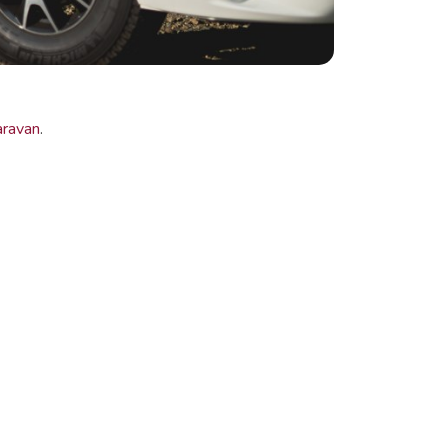
aravan
.