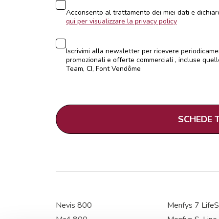
Consenso
Acconsento al trattamento dei miei dati e dichiaro
qui per visualizzare la privacy policy
Consenso
Iscrivimi alla newsletter per ricevere periodicamen
promozionali e offerte commerciali , incluse quell
Team, CI, Font Vendôme
CAPTCHA
Nevis 800
Menfys 7 LifeS