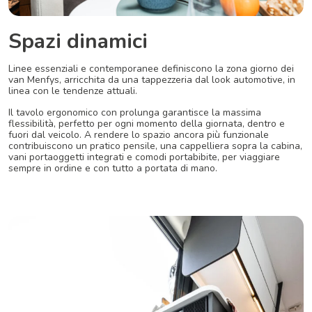
Spazi dinamici
Linee essenziali e
contemporanee
definiscono
la
zona
giorno
dei
van
Menfys,
arricchita
da
una
tappezzeria
dal
look
automotive,
in
linea
con
le
tendenze
attuali.
Il
tavolo
ergonomico
con
prolunga
garantisce
la
massima
flessibilità,
perfetto
per
ogni
momento
della
giornata,
dentro
e
fuori
dal
veicolo.
A
rendere
lo
spazio
ancora
più
funzionale
contribuiscono
un
pratico
pensile,
una
cappelliera
sopra
la
cabina,
vani
portaoggetti
integrati
e
comodi
portabibite,
per
viaggiare
sempre
in
ordine
e
con
tutto
a
portata
di
mano.