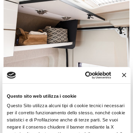
Zona notte generosa e accogliente
Questo sito web utilizza i cookie
I
letti
gemelli
posteriori,
facilmente
trasformabili
in
un
ampio
letto
matrimoniale,
offrono
massima
versatilità
e
un
riposo
rigenerante.
Questo Sito utilizza alcuni tipi di cookie tecnici necessari
Le
pareti
rivestite
in
tessuto
contribuiscono
a
un
ambiente
elegante e
accogliente,
mentre
le
reti
sollevabili
e
la
doppia
fila
di
per il corretto funzionamento dello stesso, nonché cookie
pensili
permettono
di
sfruttare
al
meglio
ogni
spazio.
statistici e di Profilazione anche di terze parti. Se vuoi
negare il consenso chiudere il banner mediante la X