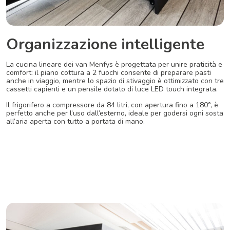
Organizzazione intelligente
La
cucina
lineare
dei
van
Menfys
è
progettata
per
unire
praticità
e
comfort:
il
piano
cottura
a
2
fuochi
consente
di
preparare
pasti
anche
in
viaggio,
mentre
lo
spazio
di
stivaggio
è
ottimizzato
con
tre
cassetti
capienti
e
un
pensile
dotato
di
luce
LED
touch
integrata.
Il
frigorifero
a
compressore
da
84
litri,
con
apertura
fino
a
180°,
è
perfetto
anche
per
l’uso
dall’esterno,
ideale
per
godersi
ogni
sosta
all’aria
aperta
con
tutto
a
portata
di
mano.