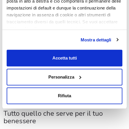
posta in alto a destra e ciò comporterà il permanere delle
impostazioni di default e dunque la continuazione della
navigazione in assenza di cookie o altri strumenti di
tracciamento diversi da quelli tecnici. Se vuoi accettare
tutti i cookie clicca su acconsento tutti, se invece vuoi
autonomamente selezionare i cookie da accettare clicca
Mostra dettagli
su acconsento selezionati. Se vuoi saperne di più clicca
qui. Cliccando sul tasto "Acconsento" permetti l'utilizzo
dei cookie.
Accetta tutti
Personalizza
Rifiuta
Tutto quello che serve per il tuo
benessere