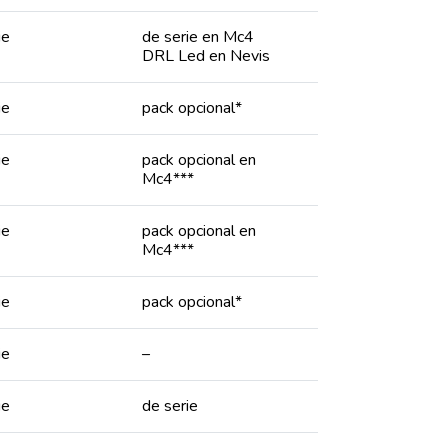
ie
de serie en Mc4
DRL Led en Nevis
ie
pack opcional*
ie
pack opcional en
Mc4***
ie
pack opcional en
Mc4***
ie
pack opcional*
ie
–
ie
de serie