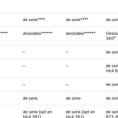
de serie****
de serie****
de ser
*****
deslizable******
deslizable******
Desliz
360°
–
–
de ser
–
–
de ser
Mc4 8
–
–
de ser
de serie
de serie
de ser
de serie (opt en
de serie (opt en
de ser
Mc4 381)
Mc4 381)
873, 8