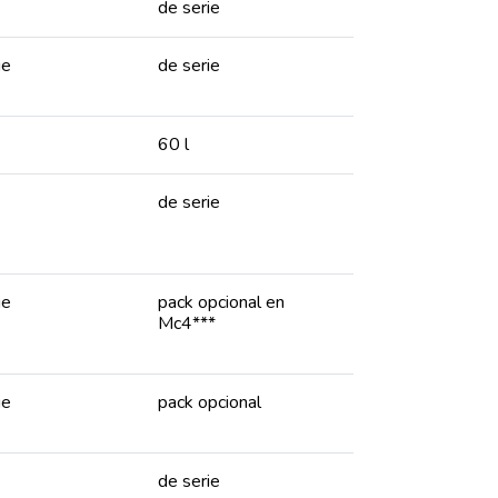
de serie
ie
de serie
60 l
de serie
ie
pack opcional en
Mc4***
ie
pack opcional
de serie