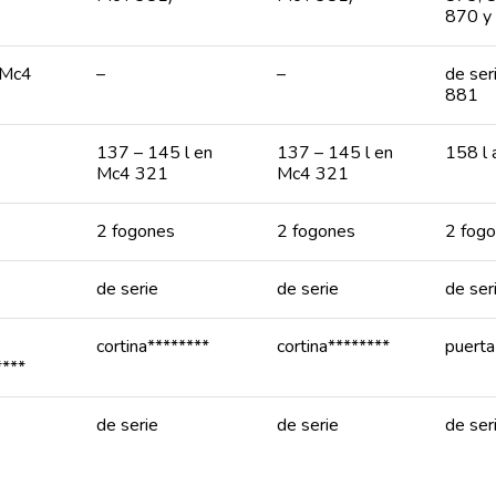
870 y
 Mc4
–
–
de ser
881
137 – 145 l en
137 – 145 l en
158 l 
Mc4 321
Mc4 321
2 fogones
2 fogones
2 fog
de serie
de serie
de ser
cortina********
cortina********
puerta
****
de serie
de serie
de ser