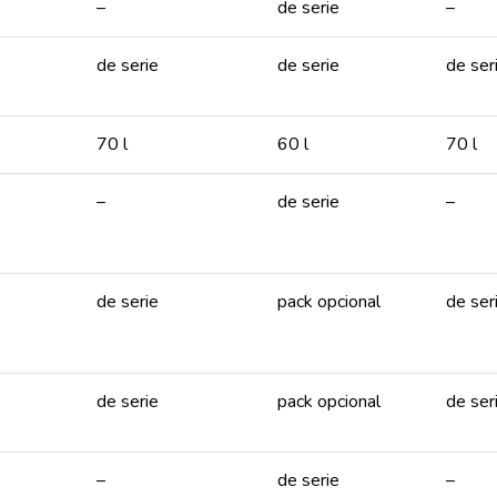
–
de serie
–
de serie
de serie
de ser
70 l
60 l
70 l
–
de serie
–
de serie
pack opcional
de ser
de serie
pack opcional
de ser
–
de serie
–