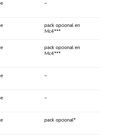
ie
–
ie
pack opcional en
Mc4***
ie
pack opcional en
Mc4***
ie
–
ie
–
ie
pack opcional*