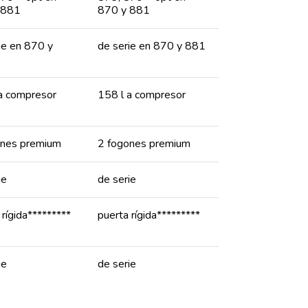
 881
870 y 881
ie en 870 y
de serie en 870 y 881
a compresor
158 l a compresor
ones premium
2 fogones premium
ie
de serie
 rígida*********
puerta rígida*********
ie
de serie