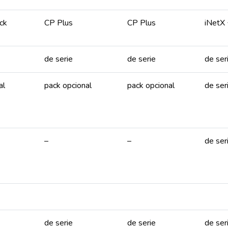
ck
CP Plus
CP Plus
iNetX 
de serie
de serie
de ser
al
pack opcional
pack opcional
de ser
–
–
de ser
de serie
de serie
de ser