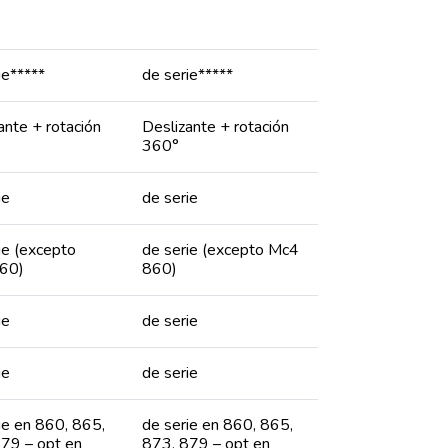
ie*****
de serie*****
ante + rotación
Deslizante + rotación
360°
ie
de serie
ie (excepto
de serie (excepto Mc4
60)
860)
ie
de serie
ie
de serie
ie en 860, 865,
de serie en 860, 865,
79 – opt en
873, 879 – opt en