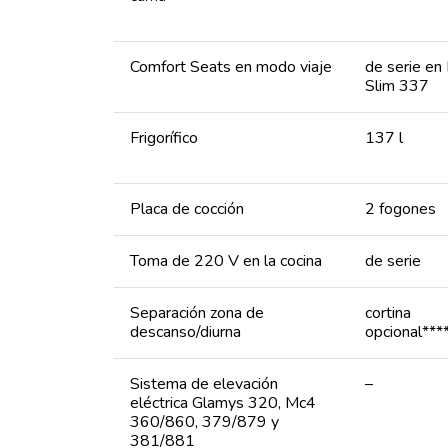
Comfort Seats en modo viaje
de serie en
Slim 337
Frigorífico
137 l
Placa de cocción
2 fogones
Toma de 220 V en la cocina
de serie
Separación zona de
cortina
descanso/diurna
opcional***
Sistema de elevación
–
eléctrica Glamys 320, Mc4
360/860, 379/879 y
381/881