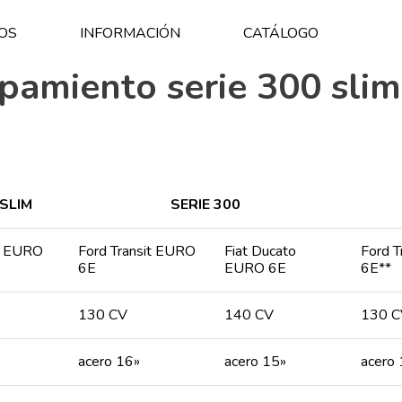
OS
INFORMACIÓN
CATÁLOGO
amiento serie 300 slim 
 SLIM
SERIE 300
it EURO
Ford Transit EURO
Fiat Ducato
Ford 
6E
EURO 6E
6E**
130 CV
140 CV
130 C
acero 16»
acero 15»
acero 