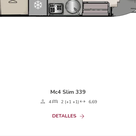
Mc4 Slim 339
4
2 (+1 +1)
6,69
DETALLES