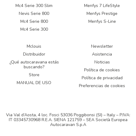
Mc4 Serie 300 Slim
Menfys 7 LifeStyle
Nevis Serie 800
Menfys Prestige
Mc4 Serie 800
Menfys S-Line
Mc4 Serie 300
Mclouis
Newsletter
Distribuidor
Asistencia
¿Qué autocaravana estás
Noticias
buscando?
Política de cookies
Store
Política de privacidad
MANUAL DE USO
Preferencias de cookies
Via Val d’Aosta, 4 loc. Fosci 53036 Poggibonsi (SI) – Italy – P.IVA:
IT 03345730968 R.E.A. SIENA 121759 – SEA Società Europea
Autocaravan S.p.A