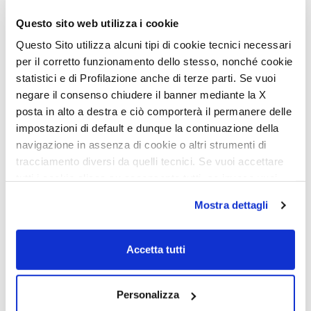
Questo sito web utilizza i cookie
Questo Sito utilizza alcuni tipi di cookie tecnici necessari
per il corretto funzionamento dello stesso, nonché cookie
statistici e di Profilazione anche di terze parti. Se vuoi
negare il consenso chiudere il banner mediante la X
posta in alto a destra e ciò comporterà il permanere delle
impostazioni di default e dunque la continuazione della
navigazione in assenza di cookie o altri strumenti di
tracciamento diversi da quelli tecnici. Se vuoi accettare
tutti i cookie clicca su acconsento tutti, se invece vuoi
Glamys Serie 300
Menfys Next
autonomamente selezionare i cookie da accettare clicca
Mostra dettagli
Mc4 Serie 300 Slim
Menfys 7 LifeStyle
su acconsento selezionati. Se vuoi saperne di più clicca
Nevis Serie 800
Menfys Prestige
qui. Cliccando sul tasto "Acconsento" permetti l'utilizzo
dei cookie.
Mc4 Serie 800
Menfys S-Line
Accetta tutti
Mc4 Serie 300
Personalizza
Mclouis
Newsletter