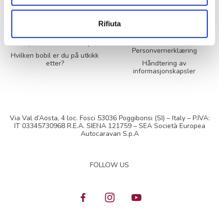
Serviceforespørsel
Håndbok for bruk og
Rifiuta
vedlikehold
Filtermodeller
Informasjonskapsler
Forespørsel om informasjon
Personvernerklæring
Hvilken bobil er du på utkikk
etter?
Håndtering av
informasjonskapsler
Via Val d’Aosta, 4 loc. Fosci 53036 Poggibonsi (SI) – Italy – P.IVA:
IT 03345730968 R.E.A. SIENA 121759 – SEA Società Europea
Autocaravan S.p.A
FOLLOW US