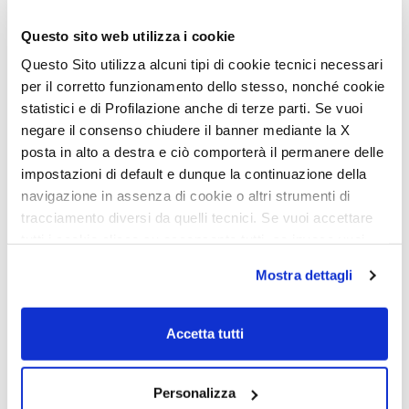
Questo sito web utilizza i cookie
Questo Sito utilizza alcuni tipi di cookie tecnici necessari
per il corretto funzionamento dello stesso, nonché cookie
statistici e di Profilazione anche di terze parti. Se vuoi
negare il consenso chiudere il banner mediante la X
posta in alto a destra e ciò comporterà il permanere delle
impostazioni di default e dunque la continuazione della
navigazione in assenza di cookie o altri strumenti di
tracciamento diversi da quelli tecnici. Se vuoi accettare
tutti i cookie clicca su acconsento tutti, se invece vuoi
autonomamente selezionare i cookie da accettare clicca
Mostra dettagli
su acconsento selezionati. Se vuoi saperne di più clicca
qui. Cliccando sul tasto "Acconsento" permetti l'utilizzo
800-serien
Bybobiler
dei cookie.
Accetta tutti
300 Slim-serien
Integrerte
300-serien
Delintegrert
Menfys Van
Alkove
Personalizza