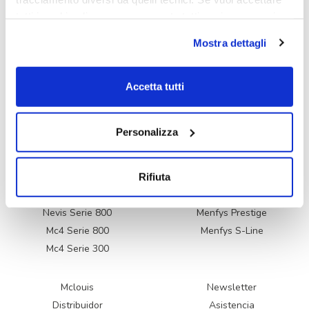
McLouis
te espera en el
Stand B19
(Pabellón 3, Nivel 0, Calle B).
tutti i cookie clicca su acconsento tutti, se invece vuoi
autonomamente selezionare i cookie da accettare clicca
Mostra dettagli
su acconsento selezionati. Se vuoi saperne di più clicca
Comparte la noticia en las redes sociales
qui. Cliccando sul tasto "Acconsento" permetti l'utilizzo
dei cookie.
Accetta tutti
Personalizza
Glamys Serie 300
Menfys Next
Rifiuta
Mc4 Serie 300 Slim
Menfys 7 LifeStyle
Nevis Serie 800
Menfys Prestige
Mc4 Serie 800
Menfys S-Line
Mc4 Serie 300
Mclouis
Newsletter
Distribuidor
Asistencia