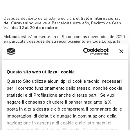
Después del éxito de la última edición, el
Salón Internacional
del Caravaning
vuelve a
Barcelona
este año, Recinto de Gran
Vía,
del 12 al 20 de octubre
.
McLouis
estará presente en el Salón con las novedades de 2020:
en particular, después de su reconocimiento en toda Europa, la
nueva
serie 800
, con las autocaravanas perfiladas
MC4
y las
autocaravanas
Nevis
, completamente redefinidas en diseño,
mobiliario interior y equipamiento.
En el Salón Internacional del Caravaning se exhiben las
mansiones de
Glamys
y Van
Menfys
también.
Questo sito web utilizza i cookie
A continuación se muestra la lista completa de modelos McLouis
Questo Sito utilizza alcuni tipi di cookie tecnici necessari
que se mostrarán durante el evento:
per il corretto funzionamento dello stesso, nonché cookie
GLAMYS 322
,
GLAMYS 323
,
GLAMYS 326
,
GLAMYS 340
statistici e di Profilazione anche di terze parti. Se vuoi
MC4 330
,
MC4 331
,
MC4 333
,
MC4 373
,
MC4 860
,
MC4 872
,
negare il consenso chiudere il banner mediante la X
MC4 879
posta in alto a destra e ciò comporterà il permanere delle
NEVIS 322
,
NEVIS 379
,
NEVIS 870
,
NEVIS 873
,
NEVIS 881
impostazioni di default e dunque la continuazione della
MENFYS 1
,
MENFYS 3 MAXI
,
MENFYS 5
navigazione in assenza di cookie o altri strumenti di
tracciamento diversi da quelli tecnici. Se vuoi accettare