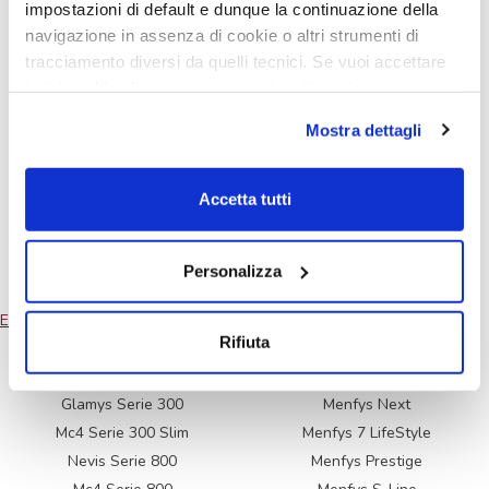
impostazioni di default e dunque la continuazione della
Mc4 379
navigazione in assenza di cookie o altri strumenti di
tracciamento diversi da quelli tecnici. Se vuoi accettare
tutti i cookie clicca su acconsento tutti, se invece vuoi
autonomamente selezionare i cookie da accettare clicca
Mc4 373
Mostra dettagli
su acconsento selezionati. Se vuoi saperne di più clicca
qui. Cliccando sul tasto "Acconsento" permetti l'utilizzo
dei cookie.
Accetta tutti
Glamys 365
Personalizza
Navegación
Entradas anteriores
Rifiuta
de
entradas
Glamys Serie 300
Menfys Next
Mc4 Serie 300 Slim
Menfys 7 LifeStyle
Nevis Serie 800
Menfys Prestige