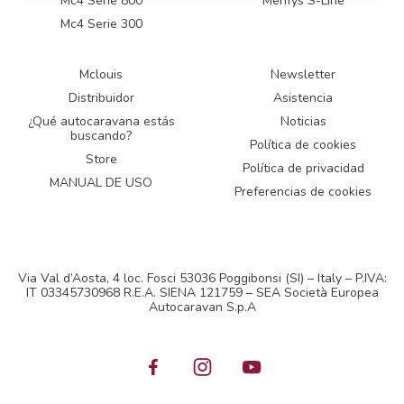
Mc4 Serie 800
Menfys S-Line
Mc4 Serie 300
Mclouis
Newsletter
Distribuidor
Asistencia
¿Qué autocaravana estás
Noticias
buscando?
Política de cookies
Store
Política de privacidad
MANUAL DE USO
Preferencias de cookies
Via Val d’Aosta, 4 loc. Fosci 53036 Poggibonsi (SI) – Italy – P.IVA:
IT 03345730968 R.E.A. SIENA 121759 – SEA Società Europea
Autocaravan S.p.A