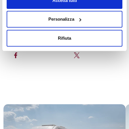
Accetta tutti
La nueva
Serie 800 McLouis
representa una auténtica
combinación de calidad: una unión entre diseño, innovación
tecnológica y soluciones pensadas para hacer de cada viaje una
experiencia inolvidable.
Personalizza
Rifiuta
Comparte la noticia en las redes sociales