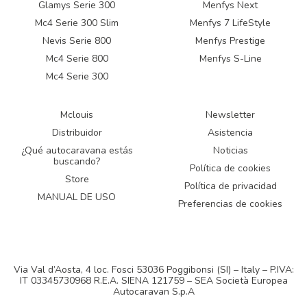
Glamys Serie 300
Menfys Next
Mc4 Serie 300 Slim
Menfys 7 LifeStyle
Nevis Serie 800
Menfys Prestige
Mc4 Serie 800
Menfys S-Line
Mc4 Serie 300
Mclouis
Newsletter
Distribuidor
Asistencia
¿Qué autocaravana estás
Noticias
buscando?
Política de cookies
Store
Política de privacidad
MANUAL DE USO
Preferencias de cookies
Via Val d’Aosta, 4 loc. Fosci 53036 Poggibonsi (SI) – Italy – P.IVA:
IT 03345730968 R.E.A. SIENA 121759 – SEA Società Europea
Autocaravan S.p.A