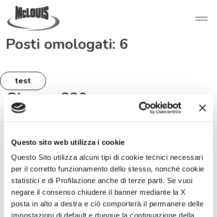
Posti omologati:
6
test
Glamys 320
Questo sito web utilizza i cookie
Questo Sito utilizza alcuni tipi di cookie tecnici necessari
Glamys Serie 300
Menfys Next
per il corretto funzionamento dello stesso, nonché cookie
statistici e di Profilazione anche di terze parti. Se vuoi
Mc4 Serie 300 Slim
Menfys 7 LifeStyle
negare il consenso chiudere il banner mediante la X
Nevis Serie 800
Menfys Prestige
posta in alto a destra e ciò comporterà il permanere delle
Mc4 Serie 800
Menfys S-Line
impostazioni di default e dunque la continuazione della