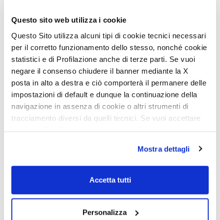
deslizante y giratoria 360°, es la mesa más grande de la gama
McLouis (900 × 800 mm en posición abierta) y tiene capacidad
para hasta 7 comensales. Los bancos del comedor se transforman
Questo sito web utilizza i cookie
en una cama adicional (opcional), para una modularidad máxima
del espacio habitable.
Questo Sito utilizza alcuni tipi di cookie tecnici necessari
per il corretto funzionamento dello stesso, nonché cookie
statistici e di Profilazione anche di terze parti. Se vuoi
negare il consenso chiudere il banner mediante la X
posta in alto a destra e ciò comporterà il permanere delle
impostazioni di default e dunque la continuazione della
navigazione in assenza di cookie o altri strumenti di
tracciamento diversi da quelli tecnici. Se vuoi accettare
tutti i cookie clicca su acconsento tutti, se invece vuoi
autonomamente selezionare i cookie da accettare clicca
Mostra dettagli
su acconsento selezionati. Se vuoi saperne di più clicca
qui. Cliccando sul tasto "Acconsento" permetti l'utilizzo
dei cookie.
Accetta tutti
Personalizza