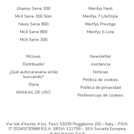
Glamys Serie 300
Menfys Next
Mc4 Serie 300 Slim
Menfys 7 LifeStyle
Nevis Serie 800
Menfys Prestige
Mc4 Serie 800
Menfys S-Line
Mc4 Serie 300
Mclouis
Newsletter
Distribuidor
Asistencia
¿Qué autocaravana estás
Noticias
buscando?
Política de cookies
Store
Política de privacidad
MANUAL DE USO
Preferencias de cookies
Via Val d’Aosta, 4 loc. Fosci 53036 Poggibonsi (SI) – Italy – P.IVA:
IT 03345730968 R.E.A. SIENA 121759 – SEA Società Europea
Autocaravan S.p.A