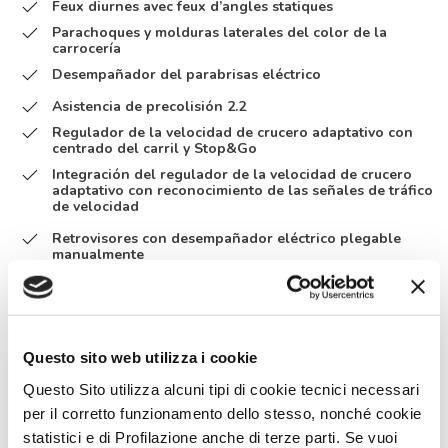
Feux diurnes avec feux d’angles statiques
Parachoques y molduras laterales del color de la
carrocería
Desempañador del parabrisas eléctrico
Asistencia de precolisión 2.2
Regulador de la velocidad de crucero adaptativo con
centrado del carril y Stop&Go
Integración del regulador de la velocidad de crucero
adaptativo con reconocimiento de las señales de tráfico
de velocidad
Retrovisores con desempañador eléctrico plegable
manualmente
Retrovisores con desempañador eléctrico plegable
manualmente
Fundas de los asientos coordinadas con la tapicería
Brazo TV 32’’
Questo sito web utilizza i cookie
Isofix
Questo Sito utilizza alcuni tipi di cookie tecnici necessari
Oscurecedor plisado cabina
per il corretto funzionamento dello stesso, nonché cookie
Techo panorámico
statistici e di Profilazione anche di terze parti. Se vuoi