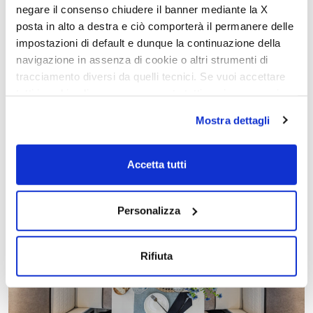
Panel solar 200 w con regulador MPPT
negare il consenso chiudere il banner mediante la X
Toldo antracita
posta in alto a destra e ciò comporterà il permanere delle
impostazioni di default e dunque la continuazione della
Toma exterior de gas y conexión de ducha de mano en
el garaje
navigazione in assenza di cookie o altri strumenti di
tracciamento diversi da quelli tecnici. Se vuoi accettare
tutti i cookie clicca su acconsento tutti, se invece vuoi
DESCUBRA LOS EQUIPAMENTOS
autonomamente selezionare i cookie da accettare clicca
Mostra dettagli
su acconsento selezionati. Se vuoi saperne di più clicca
qui. Cliccando sul tasto "Acconsento" permetti l'utilizzo
dei cookie.
Accetta tutti
Personalizza
Rifiuta