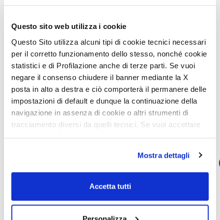
Questo sito web utilizza i cookie
Questo Sito utilizza alcuni tipi di cookie tecnici necessari
Partagez l’actualité sur les réseaux sociaux
per il corretto funzionamento dello stesso, nonché cookie
statistici e di Profilazione anche di terze parti. Se vuoi
negare il consenso chiudere il banner mediante la X
posta in alto a destra e ciò comporterà il permanere delle
impostazioni di default e dunque la continuazione della
navigazione in assenza di cookie o altri strumenti di
tracciamento diversi da quelli tecnici. Se vuoi accettare
tutti i cookie clicca su acconsento tutti, se invece vuoi
autonomamente selezionare i cookie da accettare clicca
Mostra dettagli
su acconsento selezionati. Se vuoi saperne di più clicca
quinzaine
qui. Cliccando sul tasto "Acconsento" permetti l'utilizzo
dei cookie.
Accetta tutti
Personalizza