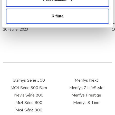
Rifiuta
La Quinzaine du Camping-Car
L
20 février 2023
1
Glamys Série 300
Menfys Next
MC4 Série 300 Slim
Menfys 7 LifeStyle
Nevis Série 800
Menfys Prestige
Mc4 Série 800
Menfys S-Line
Mc4 Série 300