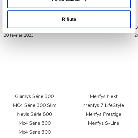
Rifiuta
La Quinzaine du Camping-Car
L
20 février 2023
2
Glamys Série 300
Menfys Next
MC4 Série 300 Slim
Menfys 7 LifeStyle
Nevis Série 800
Menfys Prestige
Mc4 Série 800
Menfys S-Line
Mc4 Série 300