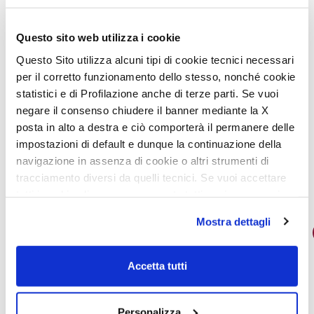
Questo sito web utilizza i cookie
Questo Sito utilizza alcuni tipi di cookie tecnici necessari
Partagez l’actualité sur les réseaux sociaux
per il corretto funzionamento dello stesso, nonché cookie
statistici e di Profilazione anche di terze parti. Se vuoi
negare il consenso chiudere il banner mediante la X
posta in alto a destra e ciò comporterà il permanere delle
impostazioni di default e dunque la continuazione della
navigazione in assenza di cookie o altri strumenti di
tracciamento diversi da quelli tecnici. Se vuoi accettare
tutti i cookie clicca su acconsento tutti, se invece vuoi
autonomamente selezionare i cookie da accettare clicca
Mostra dettagli
su acconsento selezionati. Se vuoi saperne di più clicca
quinzaine
qui. Cliccando sul tasto "Acconsento" permetti l'utilizzo
dei cookie.
Accetta tutti
Personalizza