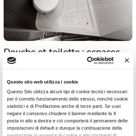
Douche et toilette : espaces
séparés pour plus de confort
La salle de bains ergonomique est conçue pour une accessibilité
optimale. Elle est équipée d’une fenêtre double vitrage opaque
Questo sito web utilizza i cookie
qui garantit luminosité et intimité. Disposée en « espaces séparés
», elle offre une salle de bains et une douche distinctes pour plus
Questo Sito utilizza alcuni tipi di cookie tecnici necessari
de confort. Le lavabo fixe et la barre de douche avec mitigeur
séparé assurent une utilisation pratique. La porte de douche en
per il corretto funzionamento dello stesso, nonché cookie
méthacrylate apporte légèreté et résistance, pour une expérience
statistici e di Profilazione anche di terze parti. Se vuoi
à la fois fonctionnelle et agréable.
negare il consenso chiudere il banner mediante la X
posta in alto a destra e ciò comporterà il permanere delle
impostazioni di default e dunque la continuazione della
navigazione in assenza di cookie o altri strumenti di