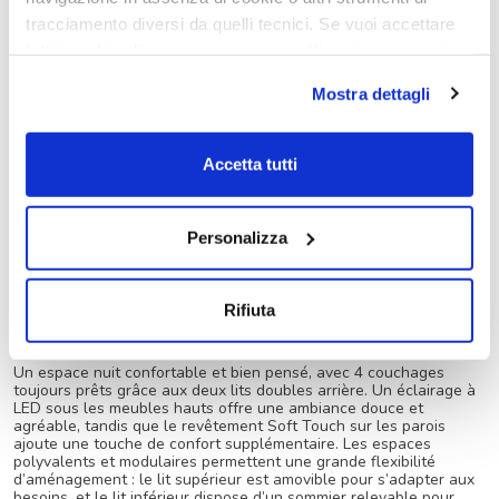
tracciamento diversi da quelli tecnici. Se vuoi accettare
tutti i cookie clicca su acconsento tutti, se invece vuoi
autonomamente selezionare i cookie da accettare clicca
Mostra dettagli
su acconsento selezionati. Se vuoi saperne di più clicca
qui. Cliccando sul tasto "Acconsento" permetti l'utilizzo
dei cookie.
Accetta tutti
Personalizza
Rifiuta
Doux réveils
Un espace nuit confortable et bien pensé, avec 4 couchages
toujours prêts grâce aux deux lits doubles arrière. Un éclairage à
LED sous les meubles hauts offre une ambiance douce et
agréable, tandis que le revêtement Soft Touch sur les parois
ajoute une touche de confort supplémentaire. Les espaces
polyvalents et modulaires permettent une grande flexibilité
d’aménagement : le lit supérieur est amovible pour s’adapter aux
besoins, et le lit inférieur dispose d’un sommier relevable pour