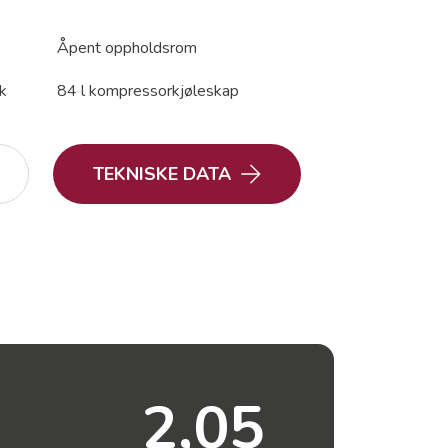
Åpent oppholdsrom
k
84 l kompressorkjøleskap
TEKNISKE DATA
2,05