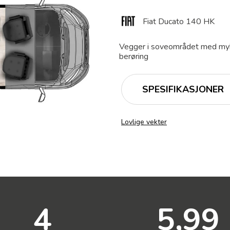
Fiat Ducato 140 HK
Vegger i soveområdet med my
berøring
SPESIFIKASJONER
Lovlige vekter
4
5,99