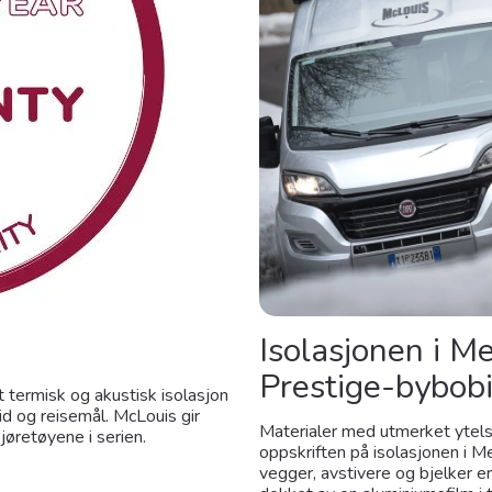
Isolasjonen i M
Prestige-bybob
 termisk og akustisk isolasjon
id og reisemål. McLouis gir
Materialer med utmerket ytelse
jøretøyene i serien.
oppskriften på isolasjonen i M
vegger, avstivere og bjelker e