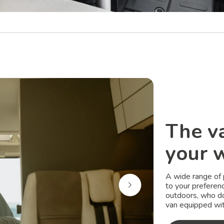
The va
your 
A wide range of
to your preferen
outdoors, who do
van equipped wi