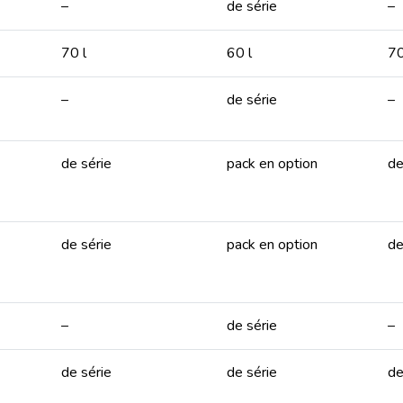
–
de série
–
70 l
60 l
70
–
de série
–
de série
pack en option
de
de série
pack en option
de
–
de série
–
de série
de série
de