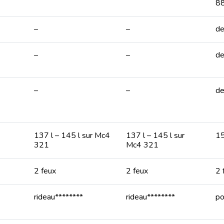
8
–
–
de
–
–
de
–
–
de
137 l – 145 l sur Mc4
137 l – 145 l sur
15
321
Mc4 321
2 feux
2 feux
2 
rideau********
rideau********
po