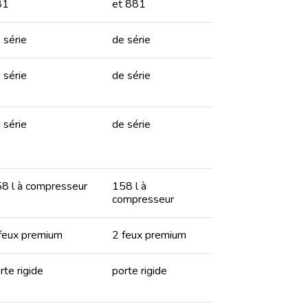
81
et 881
 série
de série
 série
de série
 série
de série
8 l à compresseur
158 l à
compresseur
feux premium
2 feux premium
rte rigide
porte rigide