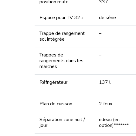
position route
337
Espace pour TV 32 »
de série
Trappe de rangement
–
sol intégrée
Trappes de
–
rangements dans les
marches
Réfrigérateur
137 l
Plan de cuisson
2 feux
Séparation zone nuit /
rideau (en
jour
option)*******