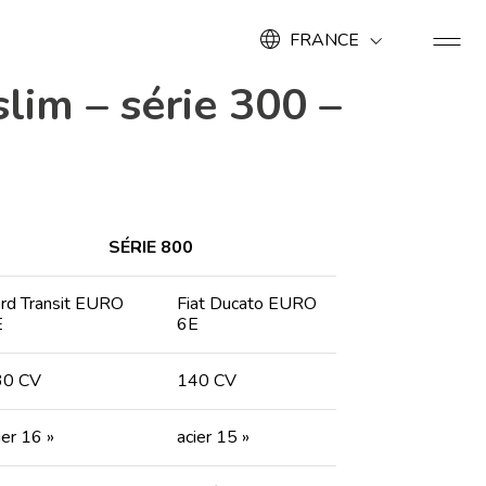
FRANCE
lim – série 300 –
SÉRIE 800
rd Transit EURO
Fiat Ducato EURO
E
6E
30 CV
140 CV
ier 16 »
acier 15 »