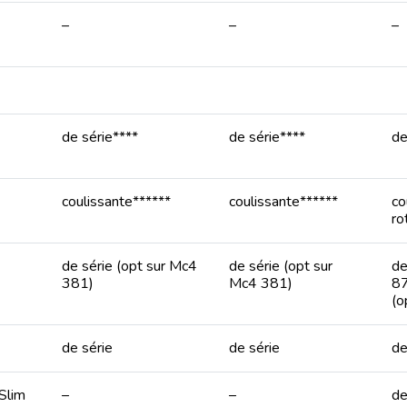
–
–
–
de série****
de série****
de
coulissante******
coulissante******
co
ro
de série (opt sur Mc4
de série (opt sur
de
381)
Mc4 381)
87
(o
de série
de série
de
Slim
–
–
de