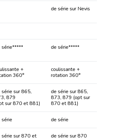
de série sur Nevis
 série*****
de série*****
ulissante +
coulissante +
tation 360°
rotation 360°
 série sur 865,
de série sur 865,
3, 879
873, 879 (opt sur
pt sur 870 et 881)
870 et 881)
 série
de série
 série sur 870 et
de série sur 870