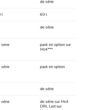
de série
 l
60 l
de série
 serie
pack en option sur
Mc4***
 série
pack en option
de série
 série
de série sur Mc4
DRL Led sur