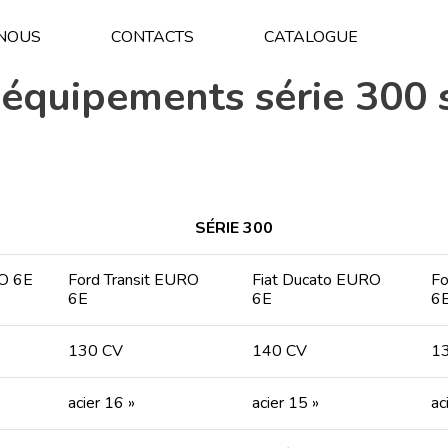
NOUS
CONTACTS
CATALOGUE
quipements série 300 s
SÉRIE 300
RO 6E
Ford Transit EURO
Fiat Ducato EURO
Fo
6E
6E
6
130 CV
140 CV
1
acier 16 »
acier 15 »
ac