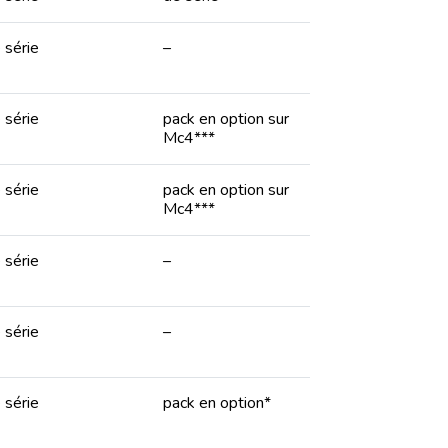
 série
–
 série
pack en option sur
Mc4***
 série
pack en option sur
Mc4***
 série
–
 série
–
 série
pack en option*