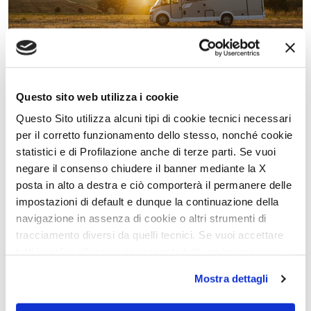
Journées portes ouvertes – Libertium Perpignan du 23
au 26 octobre 2025
Questo sito web utilizza i cookie
15 octobre 2025
Questo Sito utilizza alcuni tipi di cookie tecnici necessari
per il corretto funzionamento dello stesso, nonché cookie
statistici e di Profilazione anche di terze parti. Se vuoi
negare il consenso chiudere il banner mediante la X
posta in alto a destra e ciò comporterà il permanere delle
impostazioni di default e dunque la continuazione della
navigazione in assenza di cookie o altri strumenti di
tracciamento diversi da quelli tecnici. Se vuoi accettare
tutti i cookie clicca su acconsento tutti, se invece vuoi
autonomamente selezionare i cookie da accettare clicca
Mostra dettagli
su acconsento selezionati. Se vuoi saperne di più clicca
qui. Cliccando sul tasto "Acconsento" permetti l'utilizzo