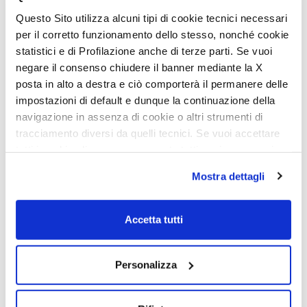
Questo Sito utilizza alcuni tipi di cookie tecnici necessari
per il corretto funzionamento dello stesso, nonché cookie
statistici e di Profilazione anche di terze parti. Se vuoi
negare il consenso chiudere il banner mediante la X
posta in alto a destra e ciò comporterà il permanere delle
impostazioni di default e dunque la continuazione della
navigazione in assenza di cookie o altri strumenti di
tracciamento diversi da quelli tecnici. Se vuoi accettare
Mc4 Série 300 Slim
Menfys 7 LifeStyle
tutti i cookie clicca su acconsento tutti, se invece vuoi
Glamys Série 300
Menfys Next
autonomamente selezionare i cookie da accettare clicca
Mostra dettagli
su acconsento selezionati. Se vuoi saperne di più clicca
Mc4 Série 300
Menfys S-Line
qui. Cliccando sul tasto "Acconsento" permetti l'utilizzo
Mc4 Série 800
dei cookie.
Accetta tutti
Nevis Série 800
Politique de confidentialité
MANUEL D’UTILISATION
Personalizza
Politique concernant les
Newsletter
cookies
Assistance