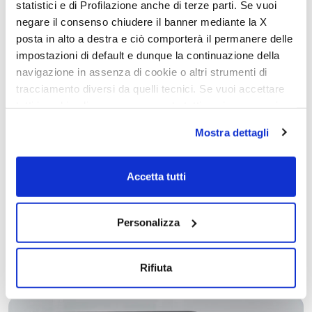
statistici e di Profilazione anche di terze parti. Se vuoi
negare il consenso chiudere il banner mediante la X
posta in alto a destra e ciò comporterà il permanere delle
impostazioni di default e dunque la continuazione della
navigazione in assenza di cookie o altri strumenti di
tracciamento diversi da quelli tecnici. Se vuoi accettare
Nouveaux sièges confort sur
tutti i cookie clicca su acconsento tutti, se invece vuoi
autonomamente selezionare i cookie da accettare clicca
dînette face à face
Mostra dettagli
su acconsento selezionati. Se vuoi saperne di più clicca
qui. Cliccando sul tasto "Acconsento" permetti l'utilizzo
Sur les modèles face à face, les sièges de la dînette se
transforment facilement en sièges confort pendant le voyage.
dei cookie.
Accetta tutti
Grâce à un système pratique et intuitif, le coussin se transforme
d’accoudoir en support pour la tête, offrant plus de confort et
d’ergonomie lors des déplacements. Le passage du mode repos
au mode voyage (et vice versa) se fait rapidement, grâce au
Personalizza
nouveau support rotatif pratique.
Rifiuta