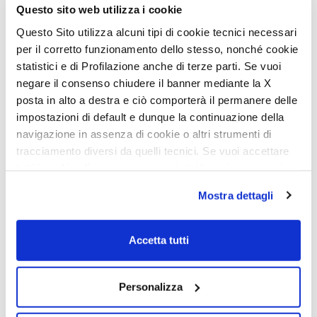
Support TV ; Panneau solaire 200
Questo sito web utilizza i cookie
W avec régulateur MPPT ; Store
plissé cabine
Questo Sito utilizza alcuni tipi di cookie tecnici necessari
per il corretto funzionamento dello stesso, nonché cookie
PACK MATIC FIAT –
X
statistici e di Profilazione anche di terze parti. Se vuoi
Pack Série 800 Mc4 Fiat
negare il consenso chiudere il banner mediante la X
ou Pack Série 800 Nevis
posta in alto a destra e ciò comporterà il permanere delle
Fiat obligatoires
impostazioni di default e dunque la continuazione della
Boîte de vitesse automatique ;
navigazione in assenza di cookie o altri strumenti di
Sérigraphie Matic ; Suspension
composite***
tracciamento diversi da quelli tecnici. Se vuoi accettare
tutti i cookie clicca su acconsento tutti, se invece vuoi
PACK EXTRA TECH –
X
autonomamente selezionare i cookie da accettare clicca
Mostra dettagli
Pack Série 800 Mc4 Fiat
su acconsento selezionati. Se vuoi saperne di più clicca
ou Pack Série 800 Nevis
qui. Cliccando sul tasto "Acconsento" permetti l'utilizzo
Fiat obligatoires
dei cookie.
Accetta tutti
Tableau de bord numérique ;
Climatisation automatique ;
Chargeur sans fil pour
smartphone ; Feux FULL LED sur
Personalizza
Mc4