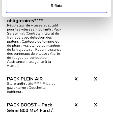
PACK EXTRA SAFETY –
X
Rifiuta
Pack Série 800 Mc4 Fiat
et Pack Extra Tech
obligatoires****
Régulateur de vitesse adaptatif
pour les vitesses > 30 km/h ; Pack
Safety Fiat (Contrôle intégral du
freinage avec détection des
piétons ; Capteurs de lumière et
de pluie ; Assistance au maintien
de la trajectoire ; Reconnaissance
des panneaux de vitesse ; Alerte
de fatigue du conducteur ;
Assistance intelligente à la
vitesse)
PACK PLEIN AIR
X
X
Store anthracite*****; Prise de
gaz externe ; Douchette
extérieure
PACK BOOST – Pack
X
X
Série 800 Mc4 Ford /