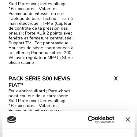
Skid Plate noir ; Jantes alliage
16 » bicolores ; Volant et
Pommeau de vitesse en cuir ;
Tableau de bord Techno ; Frein à
main électrique ; TPMS (Capteur
de contrôle de la pression des
pneus) ; Porte XL à 2 points avec
fenêtre et fermeture centralisée ;
Support TV ; Toit panoramique ;
Housses de siège coordonnées à
la sellerie ; Panneau solaire 200
W avec régulateur MPPT ; Store
plissé cabine
PACK SÉRIE 800 NEVIS
X
FIAT*
Feux antibrouillard ; Pare-chocs
peint couleur de la carrosserie ;
Skid Plate noir ; Jantes alliage
16 » bicolores ; Volant et
Pommeau de vitesse en cuir ;
Tableau de bord Techno ; Frein à
main électrique ; TPMS (Capteur
de contrôle de la pression des
pneus); Porte XL à 2 points avec
fenêtre et fermeture centralisée ;