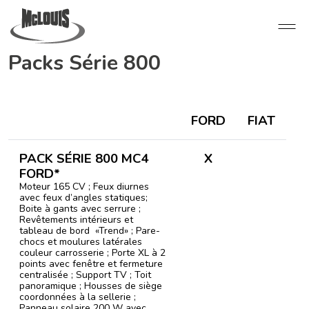
Packs Série 800
FORD
FIAT
PACK SÉRIE 800 MC4
X
FORD*
Moteur 165 CV ; Feux diurnes
avec feux d’angles statiques;
Boite à gants avec serrure ;
Revêtements intérieurs et
tableau de bord «Trend» ; Pare-
chocs et moulures latérales
couleur carrosserie ; Porte XL à 2
points avec fenêtre et fermeture
centralisée ; Support TV ; Toit
panoramique ; Housses de siège
coordonnées à la sellerie ;
Panneau solaire 200 W avec