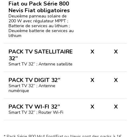
Fiat ou Pack Série 800
Nevis Fiat obligatoires
Deuxième panneau solaire de
200 W avec régulateur MPPT ;
Batterie de services au lithium ;
Deuxième batterie de services au
lithium
PACK TV SATELLITAIRE
X
X
32’’
Smart TV 32’’ ; Antenne satellite
PACK TV DIGIT 32’’
X
X
Smart TV 32’’ ; Antenne
numérique
PACK TV WI-FI 32’’
X
X
Smart TV 32’’ ; Router Wi-Fi
* Pack Série 800 Mc4 Ford/Fiat ou Nevis sont des packs à 1€.