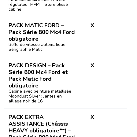
régulateur MPPT ; Store plissé
cabine
PACK MATIC FORD –
X
Pack Série 800 Mc4 Ford
obligatoire
Boîte de vitesse automatique ;
Sérigraphie Matic
PACK DESIGN – Pack
X
Série 800 Mc4 Ford et
Pack Matic Ford
obligatoire
Cabine avec peinture métallisée
Moondust Silver ; Jantes en
alliage noir de 16’’
PACK
EXTRA
X
ASSISTANCE
(Châssis
HEAVY
obligatoire
**)
–