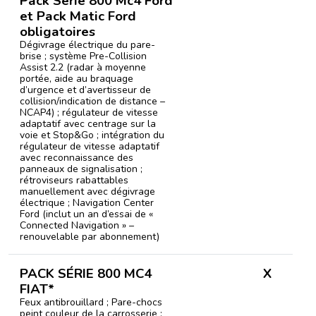
Pack
Série
800 Mc4 Ford
et
Pack
Matic
Ford
obligatoires
Dégivrage électrique du pare-
brise ; système Pre-Collision
Assist 2.2 (radar à moyenne
portée, aide au braquage
d’urgence et d’avertisseur de
collision/indication de distance –
NCAP4) ; régulateur de vitesse
adaptatif avec centrage sur la
voie et Stop&Go ; intégration du
régulateur de vitesse adaptatif
avec reconnaissance des
panneaux de signalisation ;
rétroviseurs rabattables
manuellement avec dégivrage
électrique ; Navigation Center
Ford (inclut un an d’essai de «
Connected Navigation » –
renouvelable par abonnement)
PACK SÉRIE 800 MC4
X
FIAT*
Feux antibrouillard ; Pare-chocs
peint couleur de la carrosserie ;