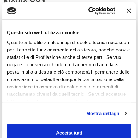
Nevis 881
Mc4 879
Questo sito web utilizza i cookie
Questo Sito utilizza alcuni tipi di cookie tecnici necessari
per il corretto funzionamento dello stesso, nonché cookie
Mc4 321
statistici e di Profilazione anche di terze parti. Se vuoi
negare il consenso chiudere il banner mediante la X
posta in alto a destra e ciò comporterà il permanere delle
impostazioni di default e dunque la continuazione della
Mc4 Slim 339
navigazione in assenza di cookie o altri strumenti di
tracciamento diversi da quelli tecnici. Se vuoi accettare
tutti i cookie clicca su acconsento tutti, se invece vuoi
autonomamente selezionare i cookie da accettare clicca
Mostra dettagli
su acconsento selezionati. Se vuoi saperne di più clicca
qui. Cliccando sul tasto "Acconsento" permetti l'utilizzo
dei cookie.
Nevis 800
Menfys 7 LifeStyle
Accetta tutti