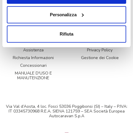
Mc4 800
Menfys S-Line
Mc4 300 Slim
Menfys Next
Personalizza
Mc4 300
Glamys 300
Rifiuta
Newsletter
Cookie Policy
Assistenza
Privacy Policy
Richiesta Informazioni
Gestione dei Cookie
Concessionari
MANUALE D'USO E
MANUTENZIONE
Via Val d’Aosta, 4 loc. Fosci 53036 Poggibonsi (SI) – Italy – P.IVA:
IT 03345730968 R.E.A. SIENA 121759 – SEA Società Europea
Autocaravan S.p.A