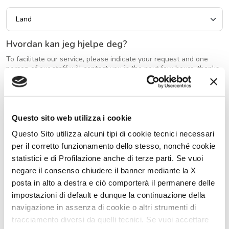
Hvordan kan jeg hjelpe deg?
To facilitate our service, please indicate your request and one
person of our staff will contact you in the next few hours, thanks.
Questo sito web utilizza i cookie
Questo Sito utilizza alcuni tipi di cookie tecnici necessari
Melding om behandling av personopplysninger i
per il corretto funzionamento dello stesso, nonché cookie
henhold til art. 13 i EU-forordning nr. 679/2016
statistici e di Profilazione anche di terze parti. Se vuoi
negare il consenso chiudere il banner mediante la X
I samsvar med art. 13 i EU-forordning 2016/679 om beskyttelse av
fysiske personer i forbindelse med behandling av
posta in alto a destra e ciò comporterà il permanere delle
personopplysninger og om fri utveksling av personopplysninger,
impostazioni di default e dunque la continuazione della
informerer selskapet i S.E.A Società Europea Autocaravan-
gruppen for merkene: Mobilvetta, Elnagh og McLouis, som
navigazione in assenza di cookie o altri strumenti di
behandlingsansvarlig, informerer deg om at opplysningene du har
tracciamento diversi da quelli tecnici. Se vuoi accettare
oppgitt vil bli behandlet i henhold til metodene og for formålene