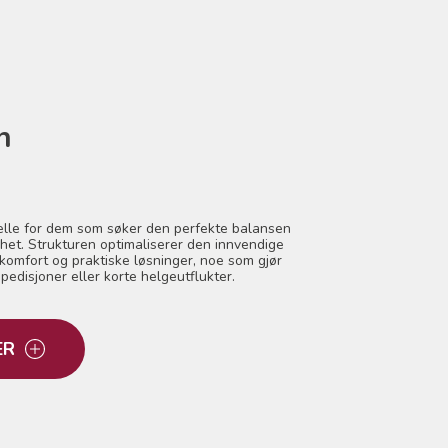
n
eelle for dem som søker den perfekte balansen
et. Strukturen optimaliserer den innvendige
komfort og praktiske løsninger, noe som gjør
edisjoner eller korte helgeutflukter.
ER