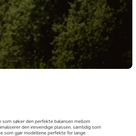
dem som søker den perfekte balansen mellom
imaliserer den innvendige plassen, samtidig som
noe som gjør modellene perfekte for lange