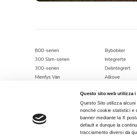
800-serien
Bybobiler
300 Slim-serien
Integrerte
300-serien
Delintegrert
Menfys Van
Alkove
Questo sito web utilizza i
Questo Sito utilizza alcuni
Via Val d’Aosta, 4 loc. Fosci 53036 Pogg
nonché cookie statistici e 
banner mediante la X posta
default e dunque la continu
tracciamento diversi da quel