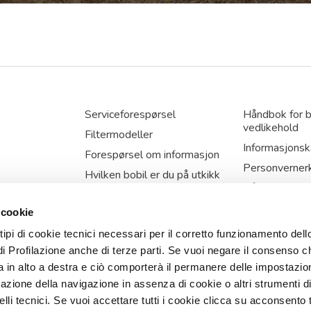
Serviceforespørsel
Håndbok for b
vedlikehold
Filtermodeller
Informasjonsk
Forespørsel om informasjon
Personverner
Hvilken bobil er du på utkikk
etter?
Håndtering av
informasjonsk
 cookie
 tipi di cookie tecnici necessari per il corretto funzionamento dell
ibonsi (SI) – Italy – P.IVA: IT 03345730968 R.E.A. SIENA 12175
di Profilazione anche di terze parti. Se vuoi negare il consenso ch
 in alto a destra e ciò comporterà il permanere delle impostazion
azione della navigazione in assenza di cookie o altri strumenti d
FOLLOW US
li tecnici. Se vuoi accettare tutti i cookie clicca su acconsento t