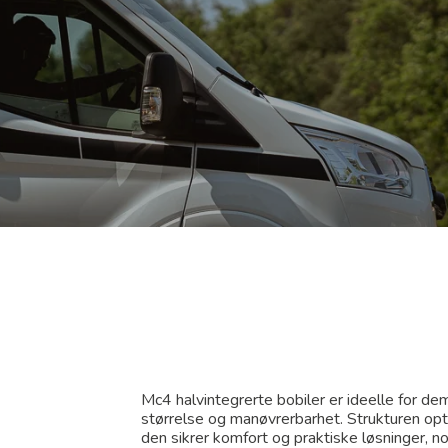
Mc4 halvintegrerte bobiler er ideelle for 
størrelse og manøvrerbarhet. Strukturen opt
den sikrer komfort og praktiske løsninger, 