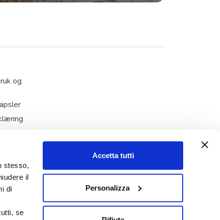
ruk og
apsler
klæring
apsler
Accetta tutti
o stesso,
9 – SEA Società Europea Autocaravan S.p.A
iudere il
Personalizza
i di
i
utti, se
Rifiuta