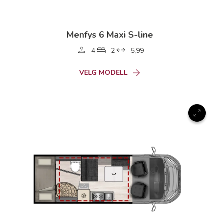
Menfys 6 Maxi S-line
4
2
5,99
VELG MODELL