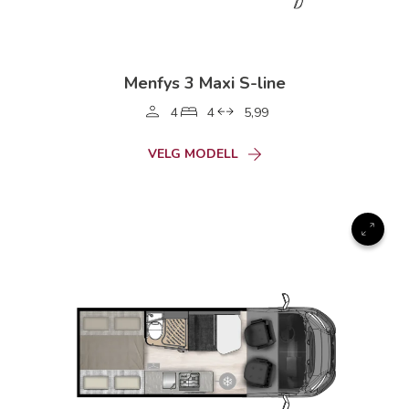
Menfys 3 Maxi S-line
4
4
5,99
VELG MODELL