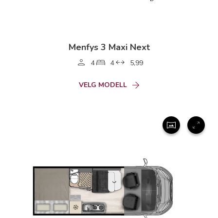
Menfys 3 Maxi Next
4
4
5,99
VELG MODELL