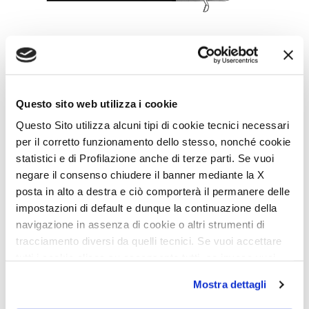
Menfys 3 Prestige
4
2
5,99
Questo sito web utilizza i cookie
Questo Sito utilizza alcuni tipi di cookie tecnici necessari
VELG MODELL
per il corretto funzionamento dello stesso, nonché cookie
statistici e di Profilazione anche di terze parti. Se vuoi
negare il consenso chiudere il banner mediante la X
posta in alto a destra e ciò comporterà il permanere delle
impostazioni di default e dunque la continuazione della
navigazione in assenza di cookie o altri strumenti di
tracciamento diversi da quelli tecnici. Se vuoi accettare
tutti i cookie clicca su acconsento tutti, se invece vuoi
autonomamente selezionare i cookie da accettare clicca
Mostra dettagli
su acconsento selezionati. Se vuoi saperne di più clicca
qui. Cliccando sul tasto "Acconsento" permetti l'utilizzo