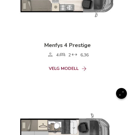
Menfys 4 Prestige
4
2
6,36
VELG MODELL