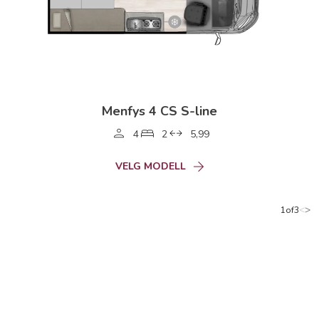
Menfys 4 CS S-line
4
2
5,99
VELG MODELL
<
>
1of3