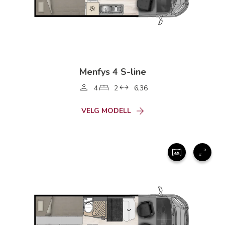
Menfys 4 S-line
4
2
6,36
VELG MODELL