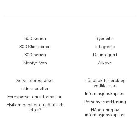
800-serien
Bybobiler
300 Slim-serien
Integrerte
300-serien
Delintegrert
Menfys Van
Alkove
Serviceforespørsel
Håndbok for bruk og
vedlikehold
Filtermodeller
Informasjonskapsler
Forespørsel om informasjon
Personvernerklæring
Hvilken bobil er du på utkikk
etter?
Håndtering av
informasjonskapsler