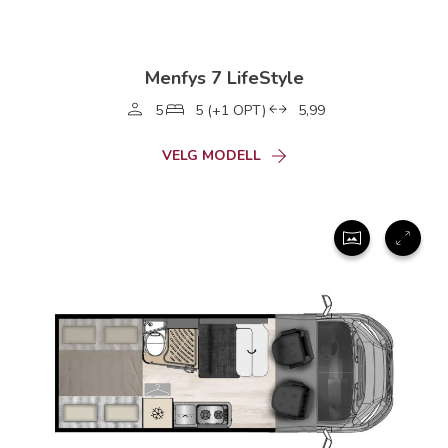
Menfys 7 LifeStyle
5
5 (+1 OPT)
5,99
VELG MODELL