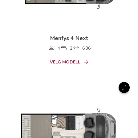
Menfys 4 Next
4
2
6,36
VELG MODELL