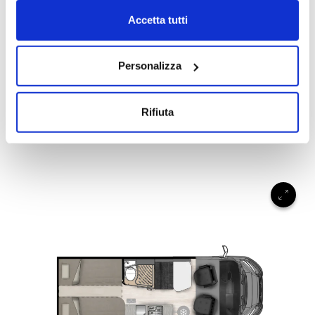
dei cookie.
Accetta tutti
Personalizza
Menfys 3 Next
4
2
5,99
Rifiuta
VELG MODELL