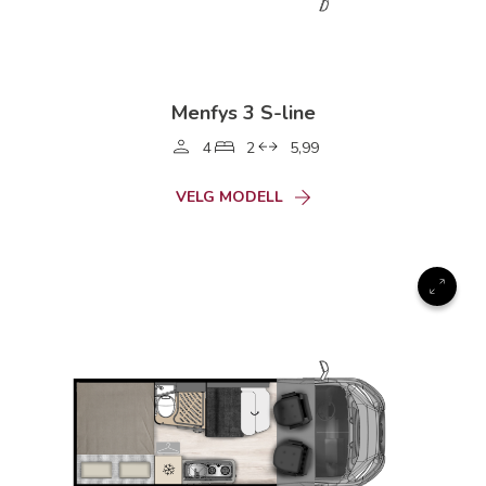
Menfys 3 S-line
4
2
5,99
VELG MODELL