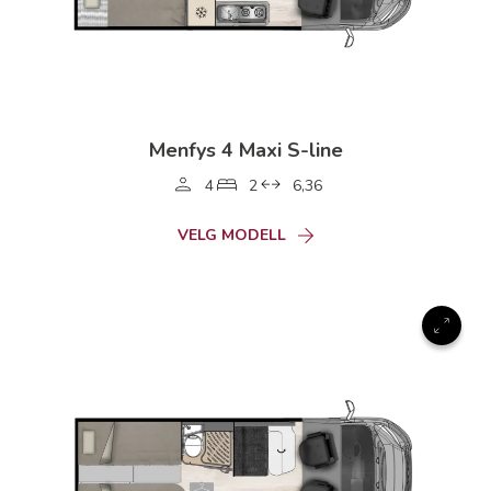
Menfys 4 Maxi S-line
4
2
6,36
VELG MODELL