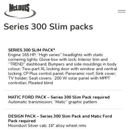
Series 300 Slim packs
SERIES 300 SLIM PACK*
Engine 165 HP; “High series” headlights with static
cornering lights; Glove box with lock; Interior trim and
“TREND” dashboard; Bumpers and side mouldings in body
colour; Two-part XL locking door with window and central
locking; CP Plus control panel; Panoramic roof; Sink cover;
TV holder; Seat covers; 200 W solar panel with MPPT
controller; Pleated blind
MATIC FORD PACK – Series 300 Slim Pack required
Automatic transmission; “Matic” graphic pattern
DESIGN PACK – Series 300 Slim Pack and Matic Ford
Pack required
Moondust Silver cab; 16″ alloy wheel rims