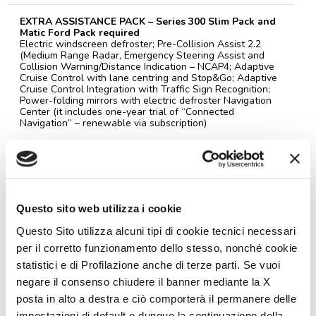
EXTRA ASSISTANCE PACK – Series 300 Slim Pack and
Matic Ford Pack required
Electric windscreen defroster; Pre-Collision Assist 2.2
(Medium Range Radar, Emergency Steering Assist and
Collision Warning/Distance Indication – NCAP4; Adaptive
Cruise Control with lane centring and Stop&Go; Adaptive
Cruise Control Integration with Traffic Sign Recognition;
Power-folding mirrors with electric defroster Navigation
Center (it includes one-year trial of “Connected
Navigation” – renewable via subscription)
WINTER PACK
Insulated and heated grey water tank; Insulated entrance
step
Questo sito web utilizza i cookie
PLEIN AIR PACK
Anthracite awning**; External gas socket; Connection for
Questo Sito utilizza alcuni tipi di cookie tecnici necessari
external shower in the garage
per il corretto funzionamento dello stesso, nonché cookie
statistici e di Profilazione anche di terze parti. Se vuoi
32’’ SATELLITE TV PACK
negare il consenso chiudere il banner mediante la X
32” Smart TV; Satellite antenna
posta in alto a destra e ciò comporterà il permanere delle
impostazioni di default e dunque la continuazione della