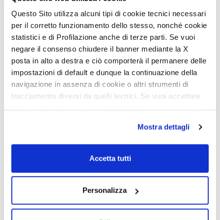
Questo Sito utilizza alcuni tipi di cookie tecnici necessari
per il corretto funzionamento dello stesso, nonché cookie
statistici e di Profilazione anche di terze parti. Se vuoi
negare il consenso chiudere il banner mediante la X
2019/2020 Motorhome shows calendar
posta in alto a destra e ciò comporterà il permanere delle
23 May 2024
impostazioni di default e dunque la continuazione della
navigazione in assenza di cookie o altri strumenti di
tracciamento diversi da quelli tecnici. Se vuoi accettare
fair
tutti i cookie clicca su acconsento tutti, se invece vuoi
autonomamente selezionare i cookie da accettare clicca
Mostra dettagli
su acconsento selezionati. Se vuoi saperne di più clicca
qui. Cliccando sul tasto "Acconsento" permetti l'utilizzo
dei cookie.
Accetta tutti
Personalizza