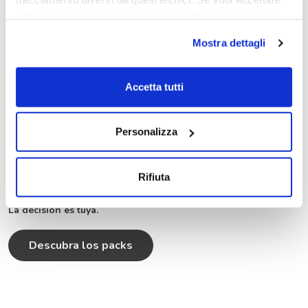
tutti i cookie clicca su acconsento tutti, se invece vuoi
autonomamente selezionare i cookie da accettare clicca
Mostra dettagli
su acconsento selezionati. Se vuoi saperne di più clicca
qui. Cliccando sul tasto "Acconsento" permetti l'utilizzo
dei cookie.
Accetta tutti
La autocaravana a la medida
de tus deseos
Personalizza
Una amplia gama de paquetes para personalizar tu McLouis
según tus preferencias. Dedicada a los amantes del aire libre, a
Rifiuta
los que no renuncian a unas vacaciones en invierno, a los que
quieren una autocaravana equipada con todas las comodidades.
La decisión es tuya.
Descubra los packs