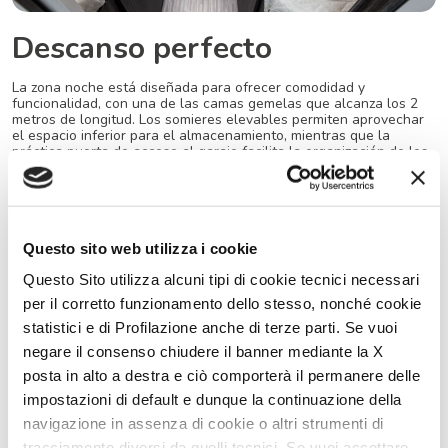
Descanso perfecto
La zona noche está diseñada para ofrecer comodidad y
funcionalidad, con una de las camas gemelas que alcanza los 2
metros de longitud. Los somieres elevables permiten aprovechar
el espacio inferior para el almacenamiento, mientras que la
práctica puerta de acceso al garaje facilita la organización de los
objetos más voluminosos. Completan el ambiente un gran armario
y armarios superiores con estante y doble balda lateral, para
mantener todo ordenado y fácilmente accesible.
Questo sito web utilizza i cookie
Questo Sito utilizza alcuni tipi di cookie tecnici necessari
per il corretto funzionamento dello stesso, nonché cookie
statistici e di Profilazione anche di terze parti. Se vuoi
negare il consenso chiudere il banner mediante la X
posta in alto a destra e ciò comporterà il permanere delle
impostazioni di default e dunque la continuazione della
navigazione in assenza di cookie o altri strumenti di
tracciamento diversi da quelli tecnici. Se vuoi accettare