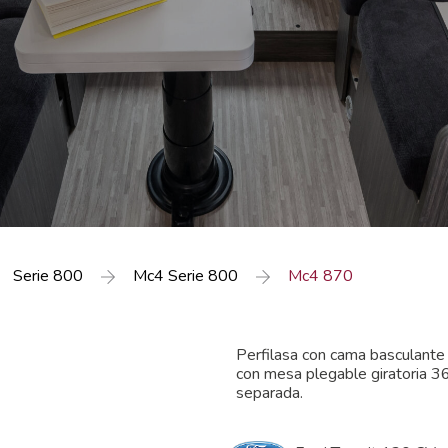
Serie 800
Mc4 Serie 800
Mc4 870
Perfilasa con cama basculante 
con mesa plegable giratoria 3
separada.