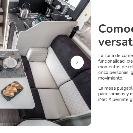
Comod
versat
La zona de come
funcionalidad, cr
momentos de rela
cinco personas, 
movimiento.
La mesa plegable
para comidas y m
iNet X permite g