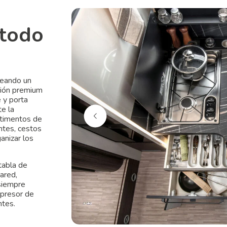
 todo
reando un
ción premium
 y porta
te la
rtimentos de
ntes, cestos
anizar los
tabla de
pared,
siempre
mpresor de
ntes.