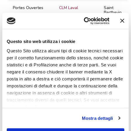
Portes Ouvertes
CLM Laval
Saint
Berthevin
9 – 13 Octobre
2020
Salon
LE HALL DU CC 42
Saint Etienne
Questo sito web utilizza i cookie
9 – 13 Octobre
2020
Questo Sito utilizza alcuni tipi di cookie tecnici necessari
per il corretto funzionamento dello stesso, nonché cookie
Portes Ouvertes
CHEVALIER
Vingt-Hanaps
statistici e di Profilazione anche di terze parti. Se vuoi
LOISIRS 61
negare il consenso chiudere il banner mediante la X
10 – 18 Octobre
2020
posta in alto a destra e ciò comporterà il permanere delle
impostazioni di default e dunque la continuazione della
Portes Ouvertes
LM AVENTURE
Flesselles
navigazione in assenza di cookie o altri strumenti di
tracciamento diversi da quelli tecnici. Se vuoi accettare
10 – 18 Octobre
2020
tutti i cookie clicca su acconsento tutti, se invece vuoi
autonomamente selezionare i cookie da accettare clicca
Mostra dettagli
Portes Ouvertes
PLEIN AIR
Sainte Marie
su acconsento selezionati. Se vuoi saperne di più clicca
NORMANDIE
des Champs
qui. Cliccando sul tasto "Acconsento" permetti l'utilizzo
14 – 17 Octobre