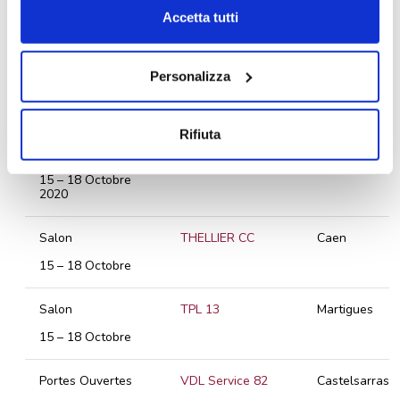
2020
dei cookie.
Accetta tutti
Portes Ouvertes
AZUR 86
Migne
Auxances
Personalizza
15 – 17 Octobre
2020
Rifiuta
Camping-cars Days
CLC Wattellier, Ile-
CLC Wattellier
– Automne
de-France, Marne-
la-Vallée
15 – 18 Octobre
2020
Salon
THELLIER CC
Caen
15 – 18 Octobre
Salon
TPL 13
Martigues
15 – 18 Octobre
Portes Ouvertes
VDL Service 82
Castelsarrasin