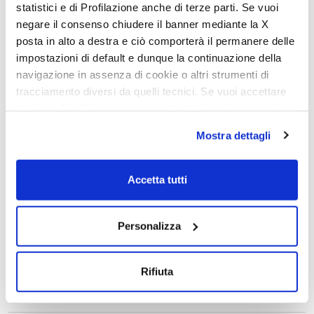
statistici e di Profilazione anche di terze parti. Se vuoi
McLouis: Salons & Portes Ouvertes, Août &
negare il consenso chiudere il banner mediante la X
Septembre 2021
posta in alto a destra e ciò comporterà il permanere delle
2 août 2021
impostazioni di default e dunque la continuazione della
navigazione in assenza di cookie o altri strumenti di
tracciamento diversi da quelli tecnici. Se vuoi accettare
portes ouvertes
tutti i cookie clicca su acconsento tutti, se invece vuoi
autonomamente selezionare i cookie da accettare clicca
Mostra dettagli
su acconsento selezionati. Se vuoi saperne di più clicca
qui. Cliccando sul tasto "Acconsento" permetti l'utilizzo
dei cookie.
Accetta tutti
Personalizza
Mc Louis: salons et portes ouvertes 2020/2021
18 septembre 2020
Rifiuta