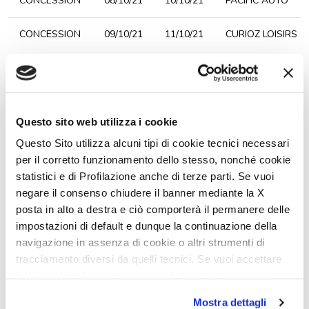
CONCESSION
08/10/21
10/10/21
PACIFIC AUTO
CONCESSION
09/10/21
11/10/21
CURIOZ LOISIRS
CONCESSION
10/10/21
16/10/21
CLM LAVAL 53
CONCESSION
13/10/21
16/10/21
PLEIN AIR
Questo sito web utilizza i cookie
NORMANDIE
Questo Sito utilizza alcuni tipi di cookie tecnici necessari
per il corretto funzionamento dello stesso, nonché cookie
CONCESSION
14/10/21
16/10/21
ADS
statistici e di Profilazione anche di terze parti. Se vuoi
negare il consenso chiudere il banner mediante la X
CONCESSION
14/10/21
24/10/21
SUD OUEST CC
posta in alto a destra e ciò comporterà il permanere delle
impostazioni di default e dunque la continuazione della
CONCESSION
14/10/21
17/10/21
CLC 60
navigazione in assenza di cookie o altri strumenti di
tracciamento diversi da quelli tecnici. Se vuoi accettare
tutti i cookie clicca su acconsento tutti, se invece vuoi
MARTIGUES
14/10/21
17/10/21
TPL 13
autonomamente selezionare i cookie da accettare clicca
Mostra dettagli
su acconsento selezionati. Se vuoi saperne di più clicca