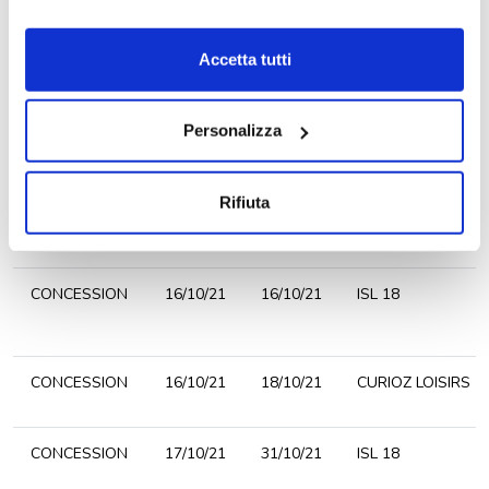
DOUAI
15/10/21
15/11/21
OPALE ETAPLES
qui. Cliccando sul tasto "Acconsento" permetti l'utilizzo
dei cookie.
Accetta tutti
CONCESSION
15/10/21
17/10/21
RESEAU CLC
ALENCON
15/10/21
31/10/21
CHEVALIER 61
Personalizza
BREST
15/10/21
18/10/21
BONJOUR
CARAVANING
Rifiuta
BREST
15/10/21
18/10/21
PACIFIC AUTO
CONCESSION
16/10/21
16/10/21
ISL 18
CONCESSION
16/10/21
18/10/21
CURIOZ LOISIRS
CONCESSION
17/10/21
31/10/21
ISL 18