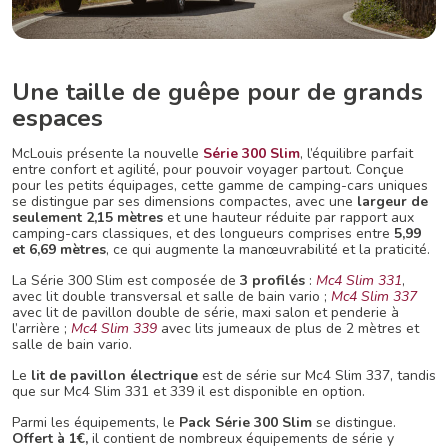
Une taille de guêpe pour de grands
espaces
McLouis présente la nouvelle
Série 300 Slim
, l’équilibre parfait
entre confort et agilité, pour pouvoir voyager partout. Conçue
pour les petits équipages, cette gamme de camping-cars uniques
se distingue par ses dimensions compactes, avec une
largeur de
seulement 2,15 mètres
et une hauteur réduite par rapport aux
camping-cars classiques, et des longueurs comprises entre
5,99
et 6,69 mètres
, ce qui augmente la manœuvrabilité et la praticité.
La Série 300 Slim est composée de
3 profilés
:
Mc4 Slim 331
,
avec lit double transversal et salle de bain vario ;
Mc4 Slim 337
avec lit de pavillon double de série, maxi salon et penderie à
l’arrière ;
Mc4 Slim 339
avec lits jumeaux de plus de 2 mètres et
salle de bain vario.
Le
lit de pavillon électrique
est de série sur Mc4 Slim 337, tandis
que sur Mc4 Slim 331 et 339 il est disponible en option.
Parmi les équipements, le
Pack Série 300 Slim
se distingue.
Offert à 1€,
il contient de nombreux équipements de série y