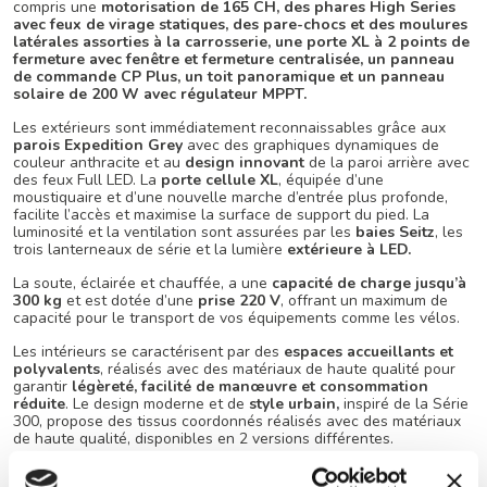
compris une
motorisation de 165 CH, des phares High Series
avec feux de virage statiques, des pare-chocs et des moulures
latérales assorties à la carrosserie, une porte XL à 2 points de
fermeture avec fenêtre et fermeture centralisée, un panneau
de commande CP Plus, un toit panoramique et un panneau
solaire de 200 W avec régulateur MPPT.
Les extérieurs sont immédiatement reconnaissables grâce aux
parois Expedition Grey
avec des graphiques dynamiques de
couleur anthracite et au
design innovant
de la paroi arrière avec
des feux Full LED. La
porte cellule XL
, équipée d’une
moustiquaire et d’une nouvelle marche d’entrée plus profonde,
facilite l’accès et maximise la surface de support du pied. La
luminosité et la ventilation sont assurées par les
baies Seitz
, les
trois lanterneaux de série et la lumière
extérieure à LED.
La soute, éclairée et chauffée, a une
capacité de charge jusqu’à
300 kg
et est dotée d’une
prise 220 V
, offrant un maximum de
capacité pour le transport de vos équipements comme les vélos.
Les intérieurs se caractérisent par des
espaces accueillants et
polyvalents
, réalisés avec des matériaux de haute qualité pour
garantir
légèreté, facilité de manœuvre et consommation
réduite
. Le design moderne et de
style urbain,
inspiré de la Série
300, propose des tissus coordonnés réalisés avec des matériaux
de haute qualité, disponibles en 2 versions différentes.
La dînette est dotée d’une table centrale ou pliante coulissante,