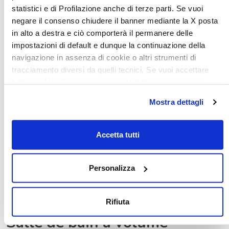
statistici e di Profilazione anche di terze parti. Se vuoi
negare il consenso chiudere il banner mediante la X posta
in alto a destra e ciò comporterà il permanere delle
impostazioni di default e dunque la continuazione della
navigazione in assenza di cookie o altri strumenti di
tracciamento diversi da quelli tecnici. Se vuoi accettare
tutti i cookie clicca su acconsento tutti, se invece vuoi
autonomamente selezionare i cookie da accettare clicca
Mostra dettagli
su acconsento selezionati. Se vuoi saperne di più clicca
qui. Cliccando sul tasto "Acconsento" permetti l'utilizzo dei
cookie.
Accetta tutti
Personalizza
Rifiuta
Salle de bain à volume