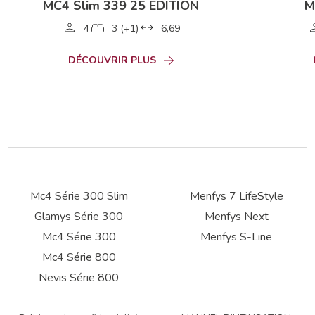
MC4 Slim 339 25 EDITION
M
4
3 (+1)
6,69
DÉCOUVRIR PLUS
Mc4 Série 300 Slim
Menfys 7 LifeStyle
Glamys Série 300
Menfys Next
Mc4 Série 300
Menfys S-Line
Mc4 Série 800
Nevis Série 800