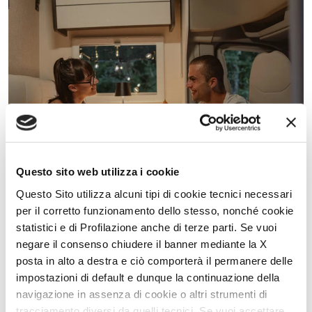
Questo sito web utilizza i cookie
Questo Sito utilizza alcuni tipi di cookie tecnici necessari
McLouis presenta le novità al Salone del Camper 2024
per il corretto funzionamento dello stesso, nonché cookie
26 Agosto 2024
statistici e di Profilazione anche di terze parti. Se vuoi
negare il consenso chiudere il banner mediante la X
porte aperte
posta in alto a destra e ciò comporterà il permanere delle
impostazioni di default e dunque la continuazione della
navigazione in assenza di cookie o altri strumenti di
tracciamento diversi da quelli tecnici. Se vuoi accettare