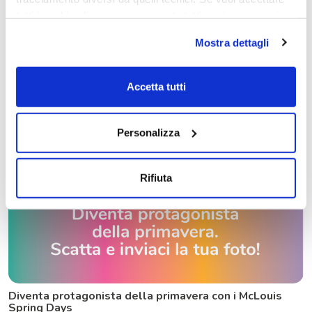
tutti i cookie clicca su acconsento tutti, se invece vuoi
autonomamente selezionare i cookie da accettare clicca
Mostra dettagli
su acconsento selezionati. Se vuoi saperne di più clicca
qui. Cliccando sul tasto "Acconsento" permetti l'utilizzo
dei cookie.
Accetta tutti
McLouis Spring Days 2024
10 Maggio 2024
Personalizza
porte aperte
Rifiuta
Diventa protagonista della primavera con i McLouis
Spring Days