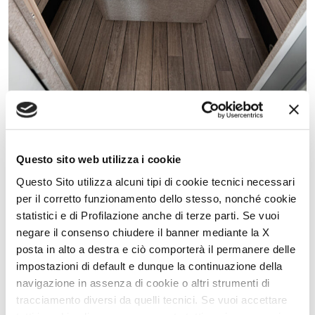
Progettata per un riposo
confortevole
Questo sito web utilizza i cookie
Questo Sito utilizza alcuni tipi di cookie tecnici necessari
L’ampia zona notte è progettata per offrire il massimo comfort. Il
letto matrimoniale centrale di 150 cm garantisce un perfetto
per il corretto funzionamento dello stesso, nonché cookie
equilibrio tra spazio e comodità, con pratici vani di stivaggio
statistici e di Profilazione anche di terze parti. Se vuoi
integrati nei gradini d’accesso e armadi laterali. Il sistema
saliscendi elettrico, fornito di serie, permette di regolare
negare il consenso chiudere il banner mediante la X
facilmente l’altezza del letto, semplificando ulteriormente la
posta in alto a destra e ciò comporterà il permanere delle
gestione degli spazi.
impostazioni di default e dunque la continuazione della
navigazione in assenza di cookie o altri strumenti di
tracciamento diversi da quelli tecnici. Se vuoi accettare