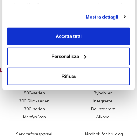
tutti i cookie clicca su acconsento tutti, se invece vuoi
Menfys 4 Next
autonomamente selezionare i cookie da accettare clicca
Mostra dettagli
su acconsento selezionati. Se vuoi saperne di più clicca
qui. Cliccando sul tasto "Acconsento" permetti l'utilizzo
dei cookie.
Accetta tutti
Menfys 3 Maxi Next
Personalizza
Innleggnavigasjon
Eldre innlegg
Rifiuta
800-serien
Bybobiler
300 Slim-serien
Integrerte
300-serien
Delintegrert
Menfys Van
Alkove
Serviceforespørsel
Håndbok for bruk og