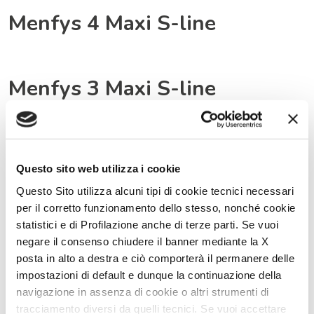
Menfys 4 Maxi S-line
Menfys 3 Maxi S-line
Menfys 3 S-line
Questo sito web utilizza i cookie
Questo Sito utilizza alcuni tipi di cookie tecnici necessari
per il corretto funzionamento dello stesso, nonché cookie
Menfys 1 Prestige
statistici e di Profilazione anche di terze parti. Se vuoi
negare il consenso chiudere il banner mediante la X
posta in alto a destra e ciò comporterà il permanere delle
impostazioni di default e dunque la continuazione della
Menfys 1 S-line
navigazione in assenza di cookie o altri strumenti di
tracciamento diversi da quelli tecnici. Se vuoi accettare