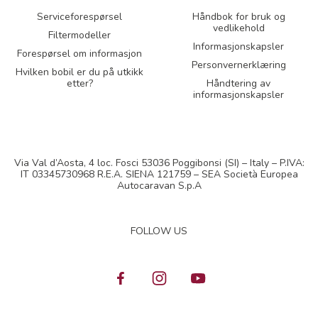
Serviceforespørsel
Håndbok for bruk og
vedlikehold
Filtermodeller
Informasjonskapsler
Forespørsel om informasjon
Personvernerklæring
Hvilken bobil er du på utkikk
etter?
Håndtering av
informasjonskapsler
Via Val d’Aosta, 4 loc. Fosci 53036 Poggibonsi (SI) – Italy – P.IVA:
IT 03345730968 R.E.A. SIENA 121759 – SEA Società Europea
Autocaravan S.p.A
FOLLOW US